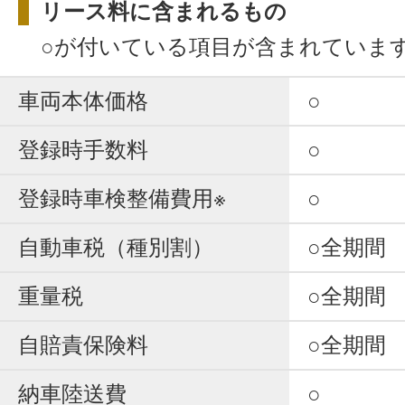
リース料に含まれるもの
○が付いている項目が含まれていま
車両本体価格
○
登録時手数料
○
登録時車検整備費用※
○
自動車税（種別割）
○全期間
重量税
○全期間
自賠責保険料
○全期間
納車陸送費
○