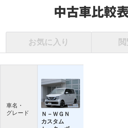
中古車比較
お気に入り
閲
車名・
グレード
Ｎ－ＷＧＮ
カスタム