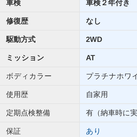
車検
車検２年付き
修復歴
なし
駆動方式
2WD
ミッション
AT
ボディカラー
プラチナホワ
使用歴
自家用
定期点検整備
有（納車時に
保証
あり