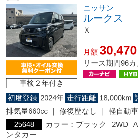
ニッサン
ルークス
Ｘ
30,470
月額
リース期間96カ
車検２年付き
初度登録
2024年
走行距離
18,000km
排気量660cc ｜ 修復歴なし ｜ 軽自動
25648
カラー：ブラック
2WD
A
ンタカー