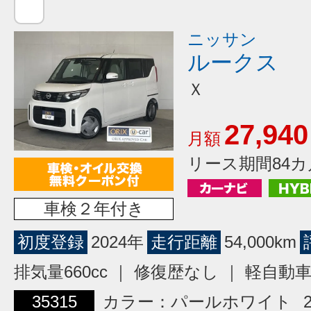
ニッサン
ルークス
Ｘ
27,940
月額
リース期間84カ
車検２年付き
初度登録
2024年
走行距離
54,000km
排気量660cc ｜ 修復歴なし ｜ 軽自動
35315
カラー：パールホワイト