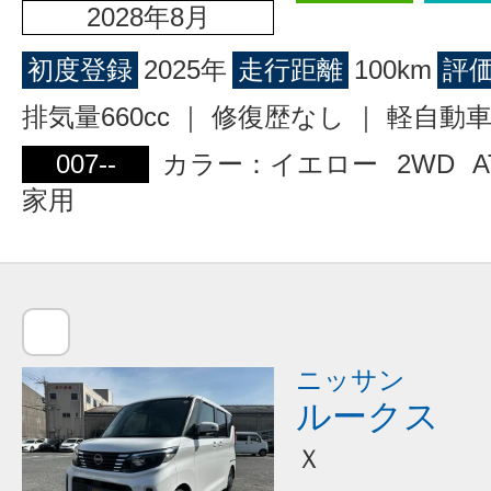
2028年8月
初度登録
2025年
走行距離
100km
評
排気量660cc ｜ 修復歴なし ｜ 軽自動
007--
カラー：イエロー
2WD
A
家用
ニッサン
ルークス
Ｘ