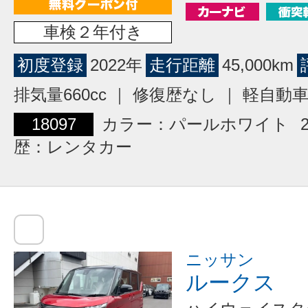
車検２年付き
初度登録
2022年
走行距離
45,000km
排気量660cc ｜ 修復歴なし ｜ 軽自動
18097
カラー：パールホワイト
歴：レンタカー
ニッサン
ルークス