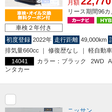
22,770
月額
リース期間96カ
車検２年付き
初度登録
2022年
走行距離
49,000km
排気量660cc ｜ 修復歴なし ｜ 軽自動
14041
カラー：ブラック
2WD
A
ンタカー
ニッサン