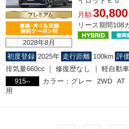
イロットＥｄ
30,800
月額
リース期間108
2028年8月
初度登録
2025年
走行距離
100km
評
排気量660cc ｜ 修復歴なし ｜ 軽自動
915--
カラー：グレー
2WD
AT
用