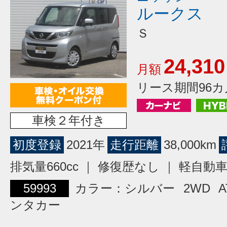
ルークス
Ｓ
24,310
月額
リース期間96カ
車検２年付き
初度登録
2021年
走行距離
38,000km
排気量660cc ｜ 修復歴なし ｜ 軽自動
59993
カラー：シルバー
2WD
A
ンタカー