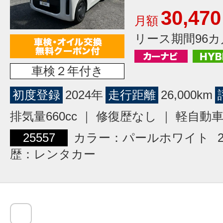
30,470
月額
リース期間96カ
車検２年付き
初度登録
2024年
走行距離
26,000km
排気量660cc ｜ 修復歴なし ｜ 軽自動
25557
カラー：パールホワイト
歴：レンタカー