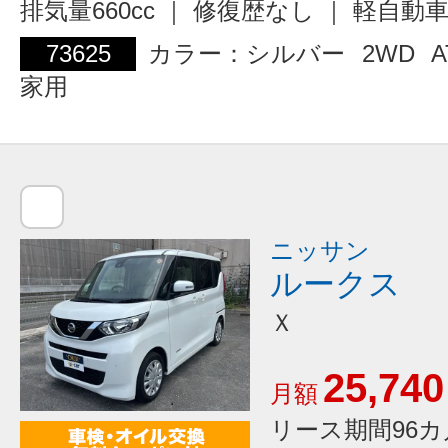
排気量660cc ｜ 修復歴なし ｜ 軽自動
73625
カラー：シルバー
2WD
A
家用
ニッサン
ルークス
Ｘ
25,740
月額
リース期間96カ