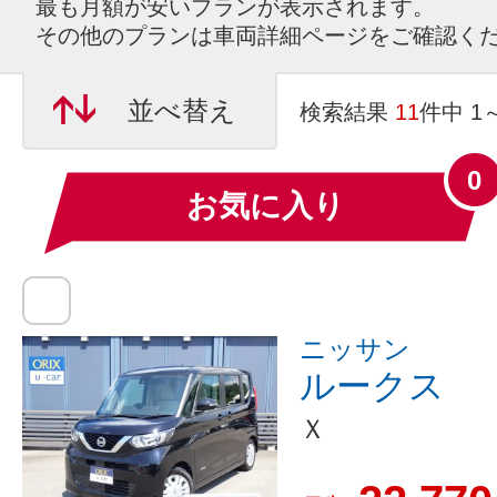
最も月額が安いプランが表示されます。
その他のプランは車両詳細ページをご確認く
並べ替え
検索結果
11
件中 1
0
お気に入り
ニッサン
ルークス
Ｘ