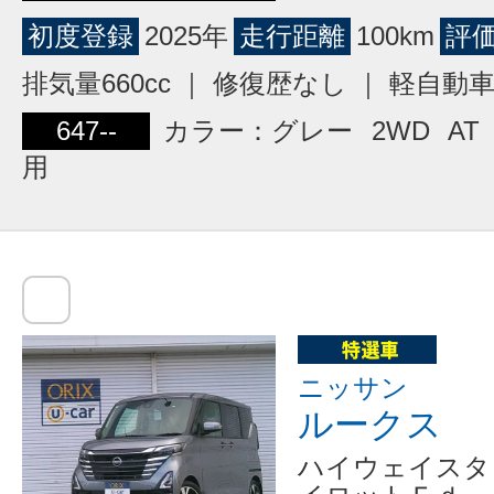
初度登録
2025年
走行距離
100km
評
排気量660cc ｜ 修復歴なし ｜ 軽自動
647--
カラー：グレー
2WD
AT
用
ニッサン
ルークス
ハイウェイスタ