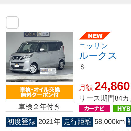
ニッサン
ルークス
Ｓ
24,860
月額
リース期間84カ
車検２年付き
初度登録
2021年
走行距離
58,000km