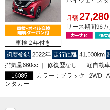
ハイウェイスタ
27,280
月額
リース期間96カ
車検２年付き
初度登録
2022年
走行距離
41,000km
排気量660cc ｜ 修復歴なし ｜ 軽自動
16085
カラー：ブラック
2WD
A
ンタカー