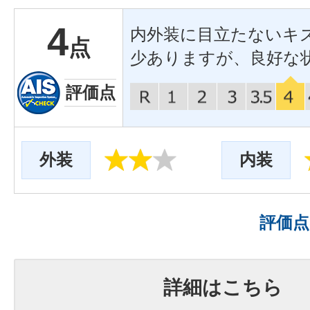
4
内外装に目立たないキ
点
少ありますが、良好な
評価点
外装
内装
評価
詳細はこちら