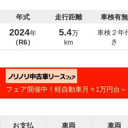
年式
走行距離
車検有無
2024
5.4
車検２年
年
万
き
（R6）
km
フェア開催中！軽自動車月々1万円台～
お支払
車両
車両