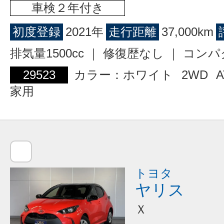
車検２年付き
初度登録
2021年
走行距離
37,000km
排気量1500cc ｜ 修復歴なし ｜ コン
29523
カラー：ホワイト
2WD
A
家用
トヨタ
ヤリス
Ｘ