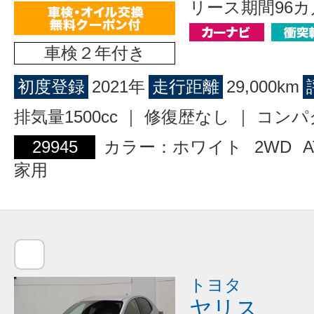
リース期間96カ
車検２年付き
初度登録
2021年
走行距離
29,000km
排気量1500cc ｜ 修復歴なし ｜ コン
29945
カラー：ホワイト
2WD
A
家用
トヨタ
ヤリス