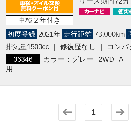
リース期間72カ
車検２年付き
初度登録
2021年
走行距離
73,000km
排気量1500cc ｜ 修復歴なし ｜ コン
36346
カラー：グレー
2WD
AT
用
1