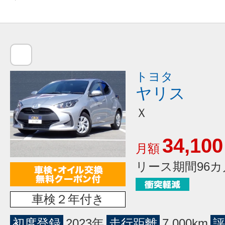
トヨタ
ヤリス
Ｘ
34,100
月額
リース期間96カ
車検２年付き
初度登録
2023年
走行距離
7,000km
評