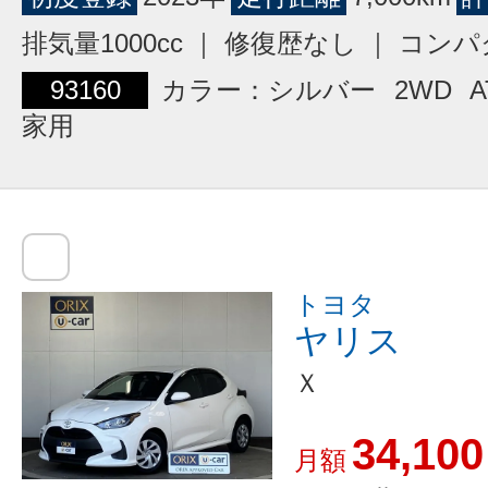
排気量1000cc ｜ 修復歴なし ｜ コン
93160
カラー：シルバー
2WD
A
家用
トヨタ
ヤリス
Ｘ
34,100
月額