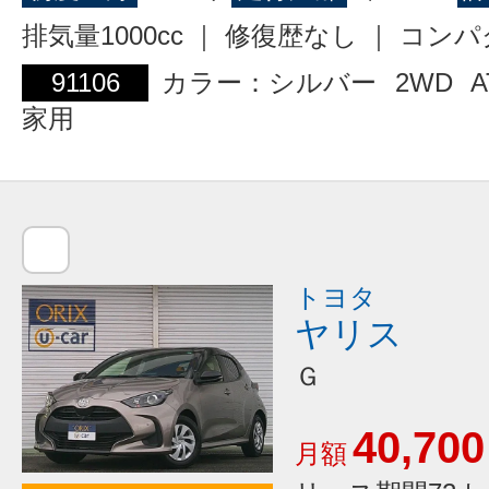
排気量1000cc ｜ 修復歴なし ｜ コン
91106
カラー：シルバー
2WD
A
家用
トヨタ
ヤリス
Ｇ
40,700
月額