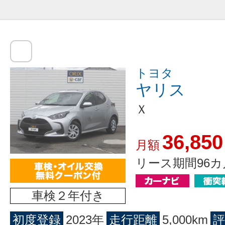
トヨタ
ヤリス
Ｘ
36,850
月額
リース期間96カ
車検２年付き
初度登録
2023年
走行距離
5,000km
評