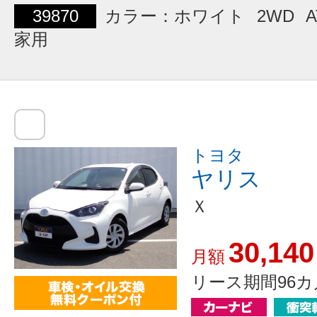
39870
カラー：ホワイト
2WD
A
家用
トヨタ
ヤリス
Ｘ
30,140
月額
リース期間96カ