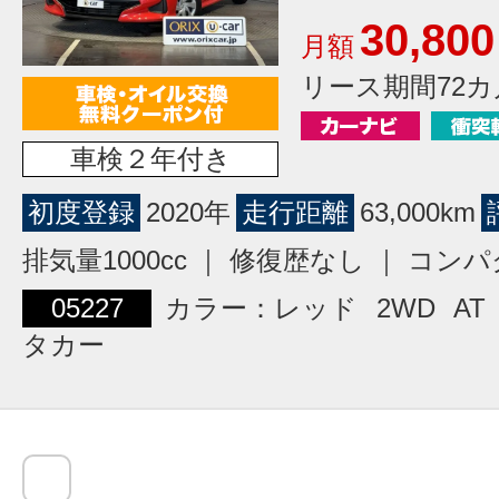
30,800
月額
リース期間72カ
車検２年付き
初度登録
2020年
走行距離
63,000km
排気量1000cc ｜ 修復歴なし ｜ コン
05227
カラー：レッド
2WD
AT
タカー