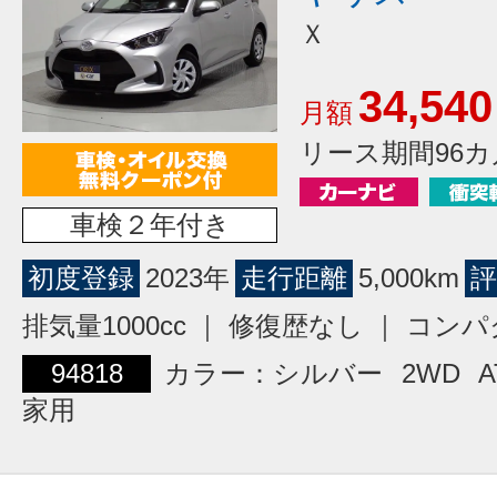
Ｘ
34,540
月額
リース期間96カ
車検２年付き
初度登録
2023年
走行距離
5,000km
評
排気量1000cc ｜ 修復歴なし ｜ コン
94818
カラー：シルバー
2WD
A
家用