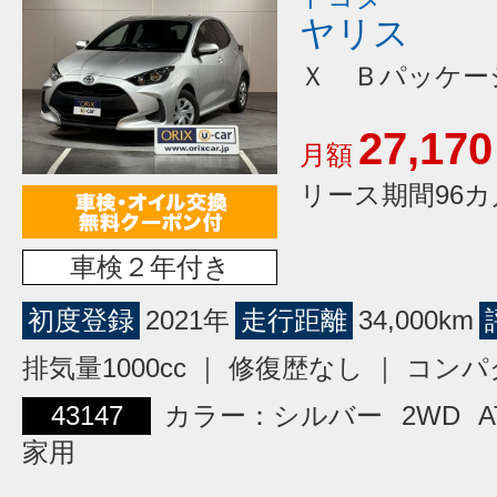
ヤリス
Ｘ Ｂパッケー
27,170
月額
リース期間96カ
車検２年付き
初度登録
2021年
走行距離
34,000km
排気量1000cc ｜ 修復歴なし ｜ コン
43147
カラー：シルバー
2WD
A
家用