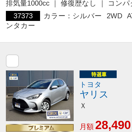
排気量1000cc ｜ 修復歴なし ｜ コン
37373
カラー：シルバー
2WD
A
ンタカー
トヨタ
ヤリス
Ｘ
28,490
月額