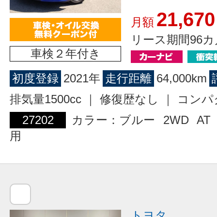
21,670
月額
リース期間96カ
車検２年付き
初度登録
2021年
走行距離
64,000km
排気量1500cc ｜ 修復歴なし ｜ コン
27202
カラー：ブルー
2WD
AT
用
トヨタ