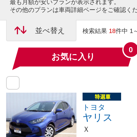
最も月額が安いプランが表示されます。
その他のプランは車両詳細ページをご確認く
並べ替え
検索結果
18
件中 1
0
お気に入り
トヨタ
ヤリス
Ｘ