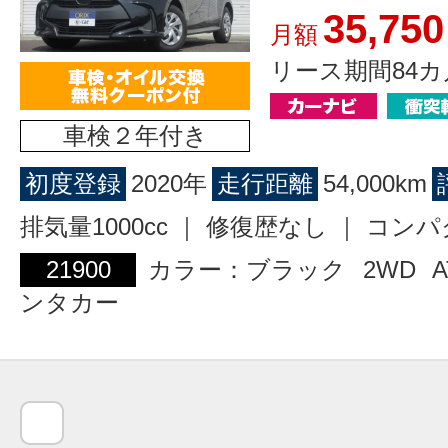
35,750
月額
リース期間84カ
車検２年付き
初度登録
2020年
走行距離
54,000km
排気量1000cc ｜ 修復歴なし ｜ コン
21900
カラー：ブラック
2WD
A
ンタカー