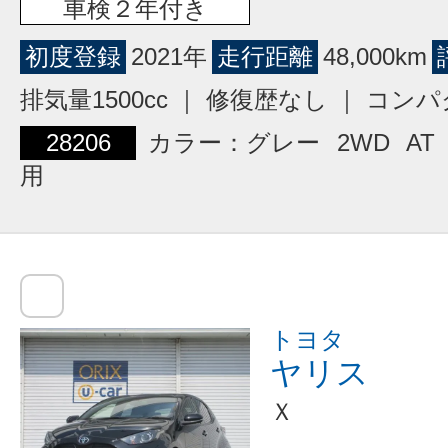
車検２年付き
初度登録
2021年
走行距離
48,000km
排気量1500cc ｜ 修復歴なし ｜ コン
28206
カラー：グレー
2WD
AT
用
トヨタ
ヤリス
Ｘ