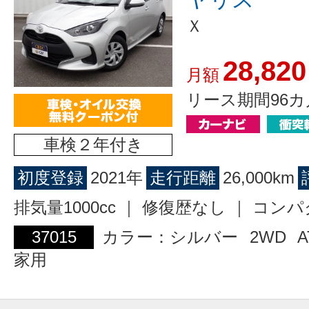
Ｘ
28,820
月額
リース期間96カ
車検２年付き
初度登録
2021年
走行距離
26,000km
排気量1000cc ｜ 修復歴なし ｜ コン
37015
カラー：シルバー
2WD
A
家用