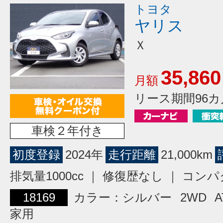
トヨタ
ヤリス
Ｘ
35,860
月額
リース期間96カ
車検２年付き
初度登録
2024年
走行距離
21,000km
排気量1000cc ｜ 修復歴なし ｜ コン
18169
カラー：シルバー
2WD
A
家用