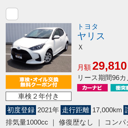
トヨタ
ヤリス
Ｘ
29,810
月額
リース期間96カ
車検２年付き
初度登録
2021年
走行距離
17,000km
排気量1000cc ｜ 修復歴なし ｜ コン