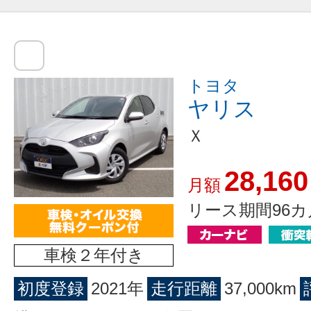
トヨタ
ヤリス
Ｘ
28,160
月額
リース期間96カ
車検２年付き
初度登録
2021年
走行距離
37,000km