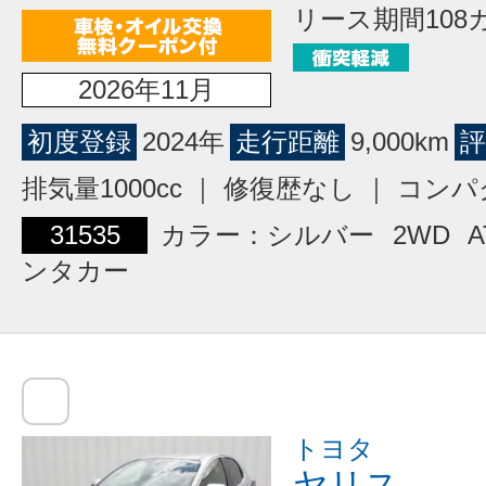
リース期間108
2026年11月
初度登録
2024年
走行距離
9,000km
評
排気量1000cc ｜ 修復歴なし ｜ コン
31535
カラー：シルバー
2WD
A
ンタカー
トヨタ
ヤリス