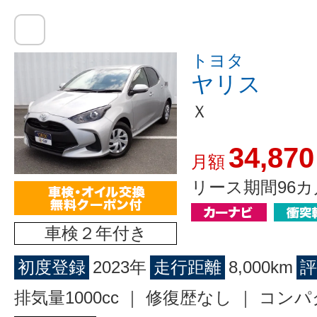
トヨタ
ヤリス
Ｘ
34,870
月額
リース期間96カ
車検２年付き
初度登録
2023年
走行距離
8,000km
評
排気量1000cc ｜ 修復歴なし ｜ コン