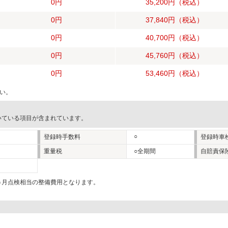
0円
35,200円
（税込）
0円
37,840円
（税込）
0円
40,700円
（税込）
0円
45,760円
（税込）
0円
53,460円
（税込）
い。
いている項目が含まれています。
○
登録時手数料
登録時車
重量税
○全期間
自賠責保
2ヵ月点検相当の整備費用となります。