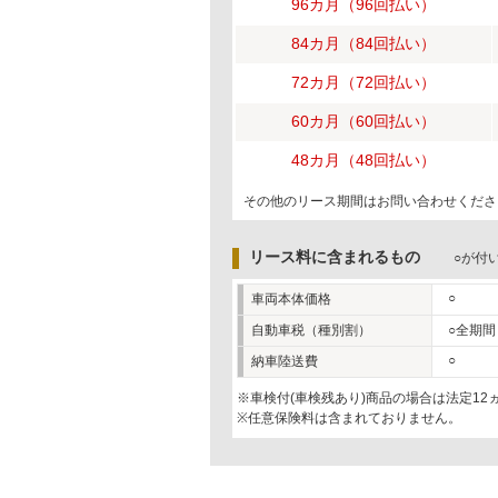
96カ月（96回払い）
84カ月（84回払い）
72カ月（72回払い）
60カ月（60回払い）
48カ月（48回払い）
その他のリース期間はお問い合わせくださ
リース料に含まれるもの
○が付
○
車両本体価格
自動車税（種別割）
○全期間
○
納車陸送費
※車検付(車検残あり)商品の場合は法定1
※任意保険料は含まれておりません。