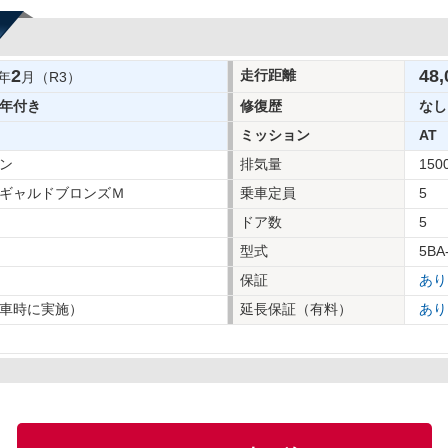
2
48,
走行距離
年
月（R3）
年付き
修復歴
なし
ミッション
AT
ン
排気量
150
ギャルドブロンズＭ
乗車定員
5
ドア数
5
型式
5BA
保証
あり
車時に実施）
延長保証（有料）
あり