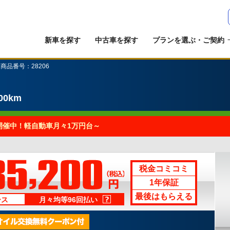
新車を探す
中古車を探す
プランを選ぶ・ご契約
 商品番号：28206
00km
開催中！軽自動車月々1万円台～
税金コミコミ
1年保証
最後はもらえる
ース
月々均等96回払い