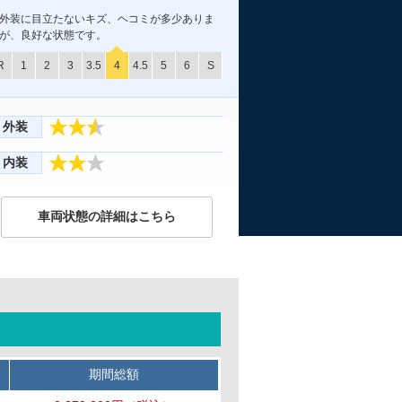
外装に目立たないキズ、ヘコミが多少ありま
が、良好な状態です。
R
1
2
3
3.5
4
4.5
5
6
S
外装
内装
車両状態の詳細はこちら
期間総額