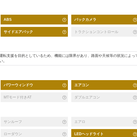
バックカメラ
ABS
サイドエアバック
トラクションコントロール
運転支援を目的としているため、機能には限界があり、路面や天候等の状況によっ
い。
パワーウィンドウ
エアコン
MTモード付きAT
ダブルエアコン
サンルーフ
エアロ
ローダウン
LEDヘッドライト