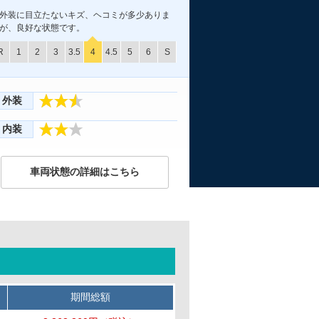
外装に目立たないキズ、ヘコミが多少ありま
が、良好な状態です。
R
1
2
3
3.5
4
4.5
5
6
S
外装
内装
車両状態の詳細はこちら
期間総額