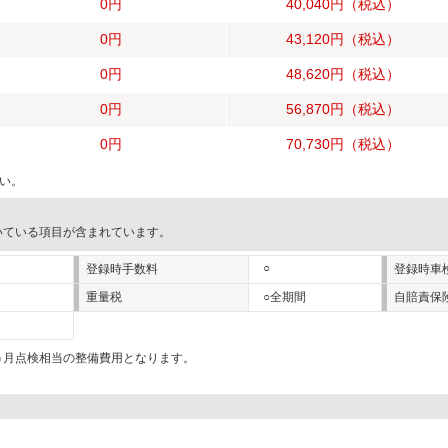
0円
40,040円
（税込）
0円
43,120円
（税込）
0円
48,620円
（税込）
0円
56,870円
（税込）
0円
70,730円
（税込）
い。
いている項目が含まれています。
○
登録時手数料
登録時車
重量税
○全期間
自賠責保
2ヵ月点検相当の整備費用となります。