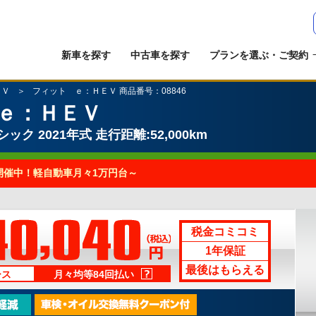
新車を探す
中古車を探す
プランを選ぶ・ご契約
ＥＶ
フィット ｅ：ＨＥＶ 商品番号：08846
ｅ：ＨＥＶ
シック
2021年式
走行距離:52,000km
開催中！軽自動車月々1万円台～
税金コミコミ
1年保証
最後はもらえる
ース
月々均等84回払い