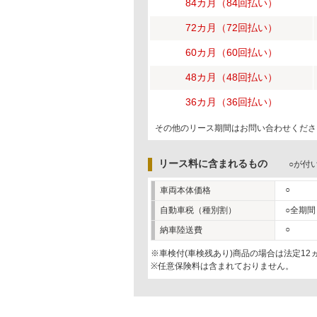
84カ月（84回払い）
72カ月（72回払い）
60カ月（60回払い）
48カ月（48回払い）
36カ月（36回払い）
その他のリース期間はお問い合わせくださ
リース料に含まれるもの
○が付
○
車両本体価格
自動車税（種別割）
○全期間
○
納車陸送費
※車検付(車検残あり)商品の場合は法定1
※任意保険料は含まれておりません。