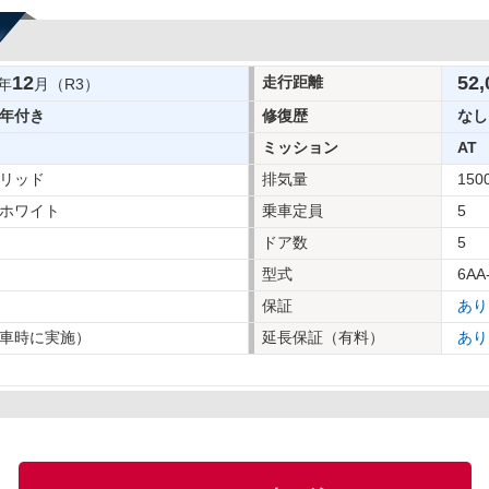
12
52,
走行距離
年
月（R3）
年付き
修復歴
なし
ミッション
AT
リッド
排気量
150
ホワイト
乗車定員
5
ドア数
5
型式
6AA
保証
あり
車時に実施）
延長保証（有料）
あり