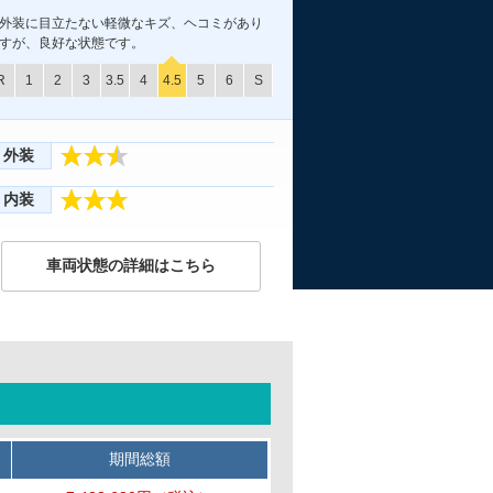
外装に目立たない軽微なキズ、ヘコミがあり
すが、良好な状態です。
R
1
2
3
3.5
4
4.5
5
6
S
外装
内装
車両状態の詳細はこちら
期間総額