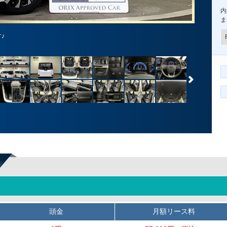
内
ま
♪
頭金
月額リース料