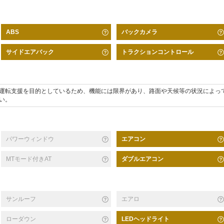
バックカメラ
ABS
サイドエアバック
トラクションコントロール
運転支援を目的としているため、機能には限界があり、路面や天候等の状況によっ
い。
パワーウィンドウ
エアコン
MTモード付きAT
ダブルエアコン
サンルーフ
エアロ
ローダウン
LEDヘッドライト