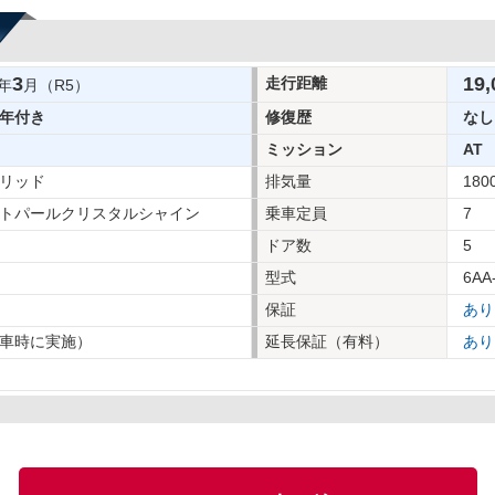
3
19,
走行距離
年
月（R5）
年付き
修復歴
なし
ミッション
AT
リッド
排気量
180
トパールクリスタルシャイン
乗車定員
7
ドア数
5
型式
6AA
保証
あり
車時に実施）
延長保証（有料）
あり