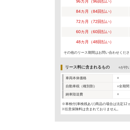
96カ月（96回払い）
84カ月（84回払い）
72カ月（72回払い）
60カ月（60回払い）
48カ月（48回払い）
その他のリース期間はお問い合わせくださ
リース料に含まれるもの
○が付
○
車両本体価格
自動車税（種別割）
○全期間
○
納車陸送費
※車検付(車検残あり)商品の場合は法定1
※任意保険料は含まれておりません。