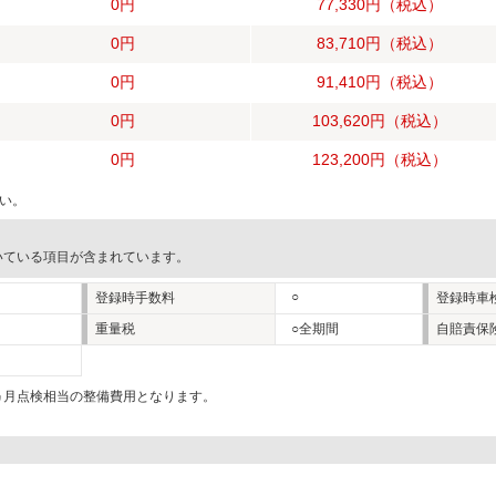
0円
77,330円
（税込）
0円
83,710円
（税込）
0円
91,410円
（税込）
0円
103,620円
（税込）
0円
123,200円
（税込）
い。
いている項目が含まれています。
○
登録時手数料
登録時車
重量税
○全期間
自賠責保
2ヵ月点検相当の整備費用となります。