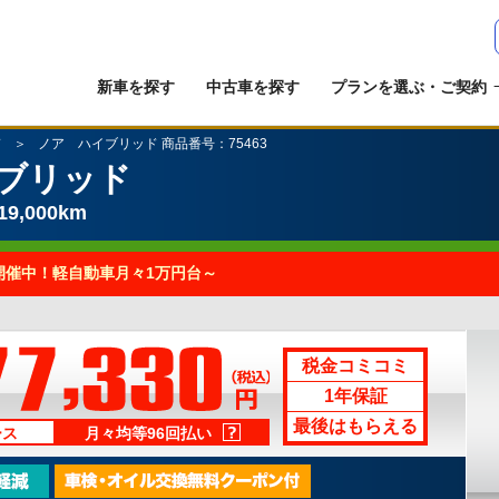
新車を探す
中古車を探す
プランを選ぶ・ご契約
ド
ノア ハイブリッド 商品番号：75463
ブリッド
9,000km
開催中！軽自動車月々1万円台～
税金コミコミ
1年保証
最後はもらえる
ース
月々均等96回払い