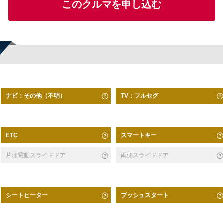
このクルマを申し込む
ナビ：その他（不明）
TV：フルセグ
スマートキー
ETC
片側電動スライドドア
両側スライドドア
シートヒーター
プッシュスタート