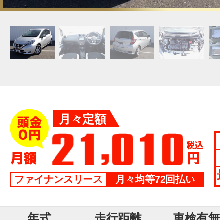
月々定額
ファイナンスリース
月々均等72回払い
年式
走行距離
車検有無