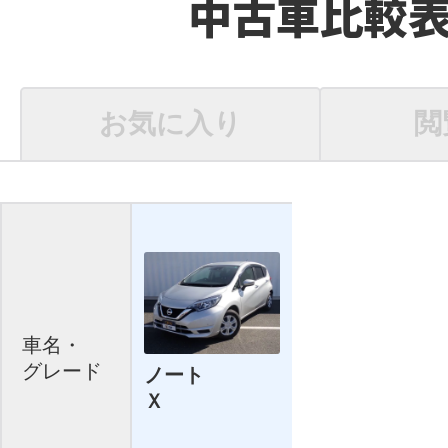
中古車比較
お気に入り
閲
車名・
グレード
ノート
Ｘ