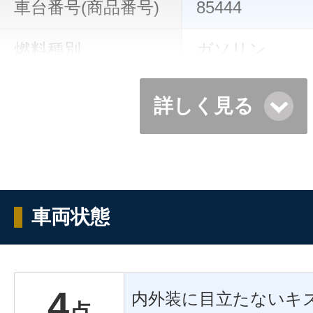
車台番号(商品番号)
85444
燃料種別
ガソリン
詳しく見る
車両状態
4
内外装に目立たないキ
点