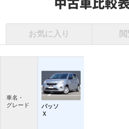
中古車比較
お気に入り
閲
車名・
グレード
パッソ
Ｘ