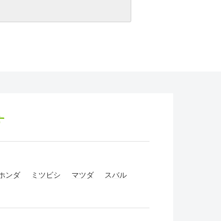
す
ホンダ
ミツビシ
マツダ
スバル