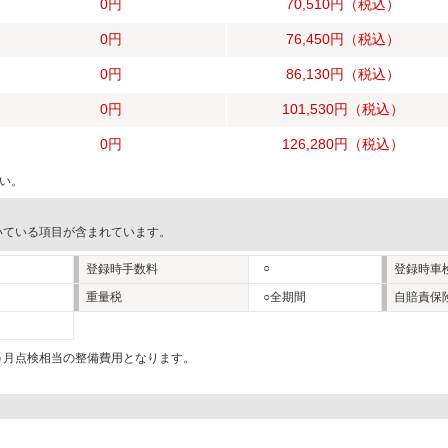
0円
70,510円
（税込）
0円
76,450円
（税込）
0円
86,130円
（税込）
0円
101,530円
（税込）
0円
126,280円
（税込）
い。
いている項目が含まれています。
○
登録時手数料
登録時車
重量税
○全期間
自賠責保
2ヵ月点検相当の整備費用となります。