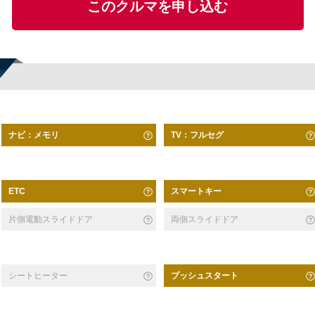
このクルマを申し込む
ナビ：メモリ
TV：フルセグ
スマートキー
ETC
片側電動スライドドア
両側スライドドア
シートヒーター
プッシュスタート