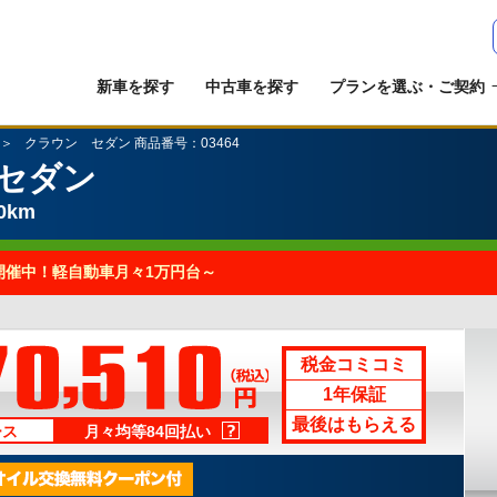
新車を探す
中古車を探す
プランを選ぶ・ご契約
クラウン セダン 商品番号：03464
セダン
0km
開催中！軽自動車月々1万円台～
税金コミコミ
1年保証
最後はもらえる
ース
月々均等84回払い