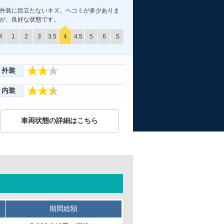
外装に目立たないキズ、ヘコミが多少ありま
が、良好な状態です。
R
1
2
3
3.5
4
4.5
5
6
S
外装
内装
車両状態の詳細はこちら
期間総額