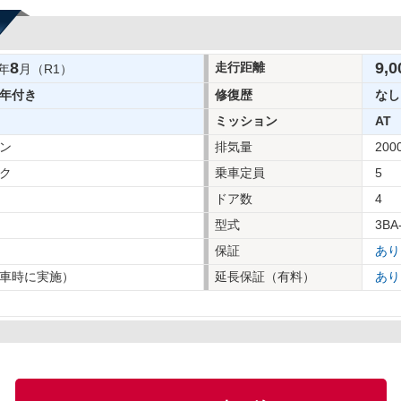
8
9,0
走行距離
年
月（R1）
年付き
修復歴
なし
ミッション
AT
ン
排気量
200
ク
乗車定員
5
ドア数
4
型式
3BA
保証
あり
車時に実施）
延長保証（有料）
あり