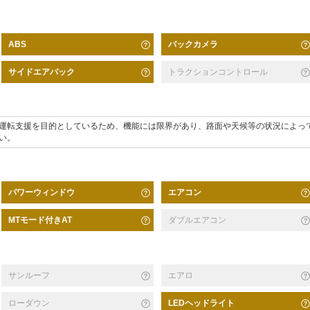
バックカメラ
ABS
サイドエアバック
トラクションコントロール
運転支援を目的としているため、機能には限界があり、路面や天候等の状況によっ
い。
パワーウィンドウ
エアコン
MTモード付きAT
ダブルエアコン
サンルーフ
エアロ
ローダウン
LEDヘッドライト