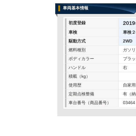
車両基本情報
2019
初度登録
車検
車検２
駆動方式
2WD
燃料種別
ガソリ
ボディカラー
ブラッ
ハンドル
右
積載（kg）
使用歴
自家用
定期点検整備
有（納
車台番号（商品番号）
03464