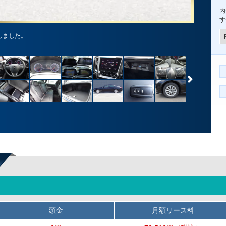
内
す
しました。
頭金
月額リース料