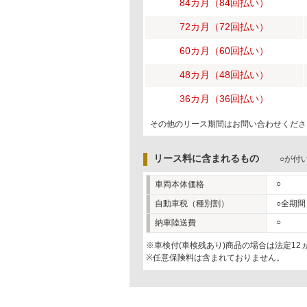
84カ月（84回払い）
72カ月（72回払い）
60カ月（60回払い）
48カ月（48回払い）
36カ月（36回払い）
その他のリース期間はお問い合わせくださ
リース料に含まれるもの
○が付
○
車両本体価格
自動車税（種別割）
○全期間
○
納車陸送費
※車検付(車検残あり)商品の場合は法定1
※任意保険料は含まれておりません。