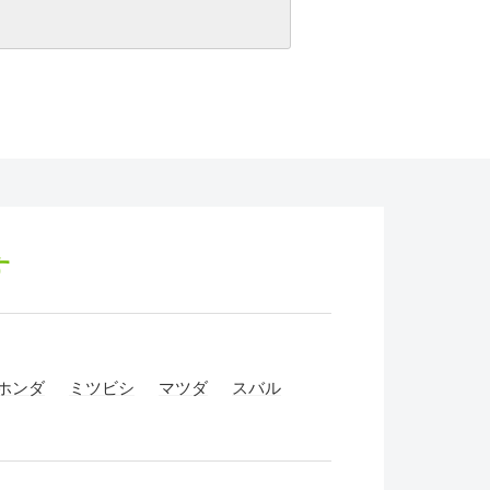
す
ホンダ
ミツビシ
マツダ
スバル