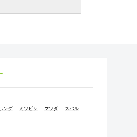
す
ホンダ
ミツビシ
マツダ
スバル