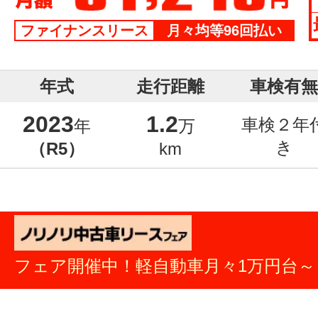
ファイナンスリース
月々均等96回払い
年式
走行距離
車検有無
2023
1.2
車検２年
年
万
き
（R5）
km
フェア開催中！軽自動車月々1万円台～