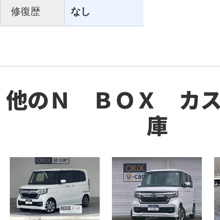
修復歴
なし
他のＮ ＢＯＸ カ
庫