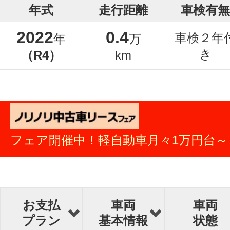
年式
走行距離
車検有無
2022
0.4
車検２年
年
万
き
（R4）
km
フェア開催中！軽自動車月々1万円台～
お支払
車両
車両
プラン
基本情報
状態