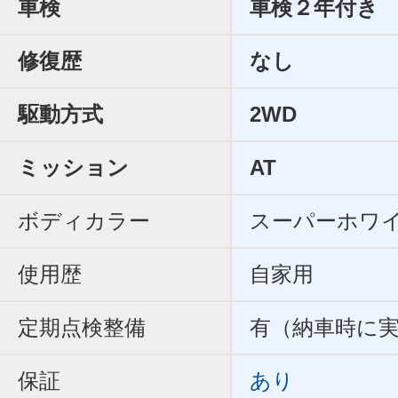
車検
車検２年付き
修復歴
なし
駆動方式
2WD
ミッション
AT
ボディカラー
スーパーホワ
使用歴
自家用
定期点検整備
有（納車時に
保証
あり