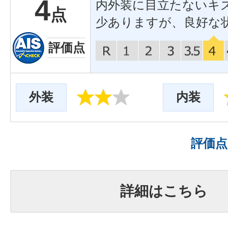
4
内外装に目立たないキ
点
少ありますが、良好な
評価点
外装
内装
評価
詳細はこちら