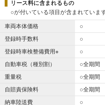
リース料に含まれるもの
○が付いている項目が含まれていま
車両本体価格
○
登録時手数料
○
登録時車検整備費用※
○
自動車税（種別割）
○全期間
重量税
○全期間
自賠責保険料
○全期間
納車陸送費
○