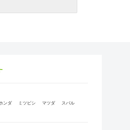
す
ホンダ
ミツビシ
マツダ
スバル