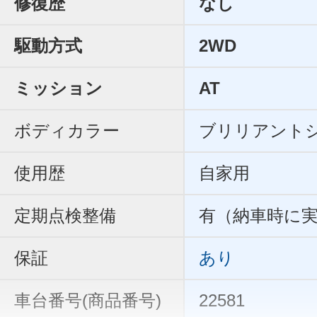
修復歴
なし
駆動方式
2WD
ミッション
AT
ボディカラー
ブリリアント
使用歴
自家用
定期点検整備
有（納車時に
保証
あり
車台番号(商品番号)
22581