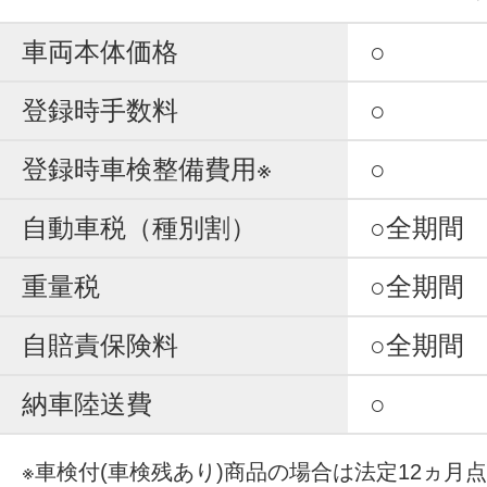
車両本体価格
○
登録時手数料
○
登録時車検整備費用※
○
自動車税（種別割）
○全期間
重量税
○全期間
自賠責保険料
○全期間
納車陸送費
○
※車検付(車検残あり)商品の場合は法定12ヵ月