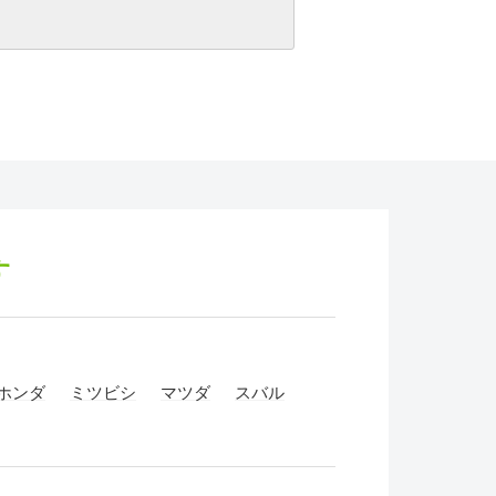
す
ホンダ
ミツビシ
マツダ
スバル