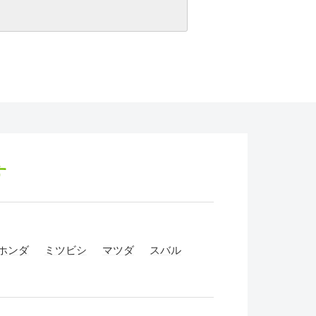
す
ホンダ
ミツビシ
マツダ
スバル