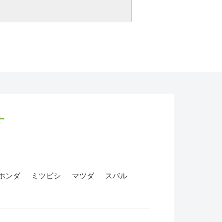
す
ホンダ
ミツビシ
マツダ
スバル