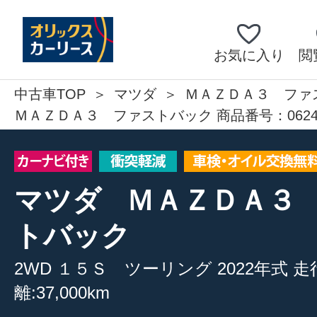
お気に入り
閲
中古車TOP
マツダ
ＭＡＺＤＡ３ ファ
ＭＡＺＤＡ３ ファストバック 商品番号：0624
マツダ
ＭＡＺＤＡ３
トバック
2WD
１５Ｓ ツーリング
2022年式
走
離:37,000km