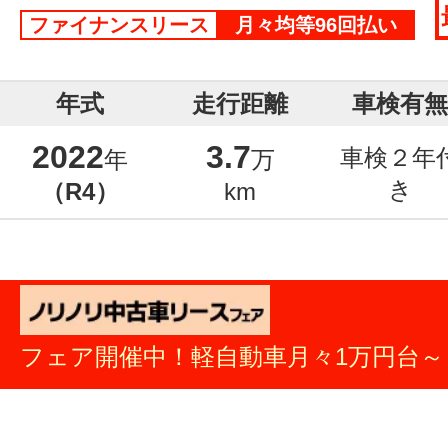
ファイナンスリース
月々均等96回払い
年式
走行距離
車検有無
2022
3.7
車検２年
年
万
き
（R4）
km
フェア開催中！軽自動車月々1万円台～