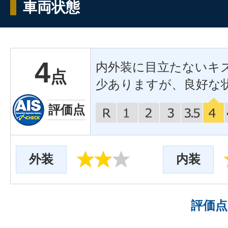
車両状態
4
内外装に目立たないキ
点
少ありますが、良好な
評価点
外装
内装
評価