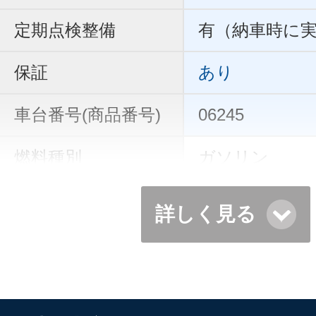
定期点検整備
有（納車時に
保証
あり
車台番号(商品番号)
06245
燃料種別
ガソリン
詳しく見る