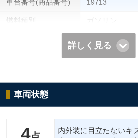
車台番号(商品番号)
19713
燃料種別
ガソリン
詳しく見る
車両状態
4
内外装に目立たないキ
点