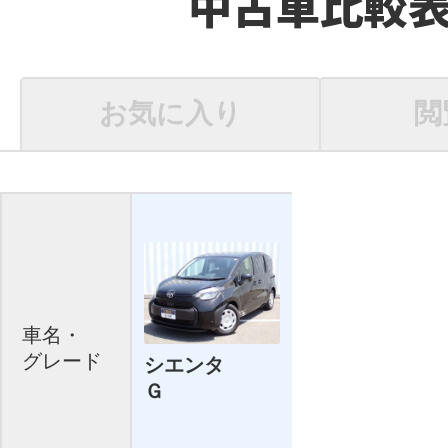
中古車比較
お気に入り
閲
車名・
グレード
シエンタ
Ｇ