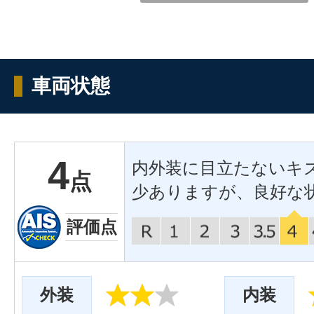
車両状態
4
内外装に目立たないキ
点
少ありますが、良好な
評価点
外装
内装