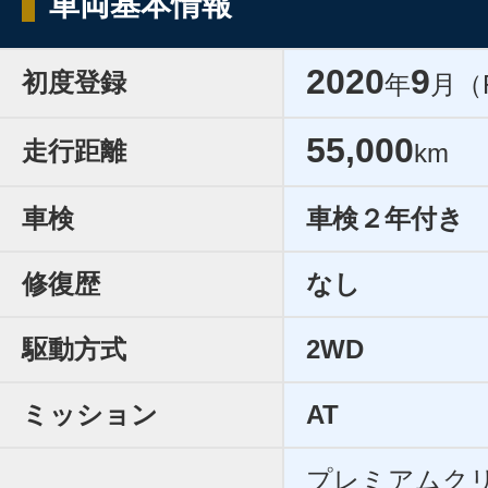
車両基本情報
2020
9
初度登録
年
月（
55,000
走行距離
km
車検
車検２年付き
修復歴
なし
駆動方式
2WD
ミッション
AT
プレミアムク