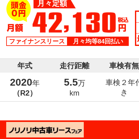
月々定額
ファイナンスリース
月々均等84回払い
年式
走行距離
車検有無
2020
5.5
車検２年
年
万
き
（R2）
km