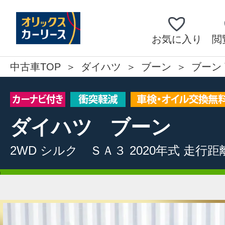
お気に入り
閲
中古車TOP
ダイハツ
ブーン
ブーン 
ダイハツ
ブーン
2WD
シルク ＳＡ３
2020年式
走行距離: