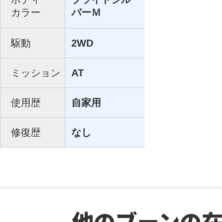
カラー
バーＭ
駆動
2WD
ミッション
AT
使用歴
自家用
修復歴
なし
他のブーンの