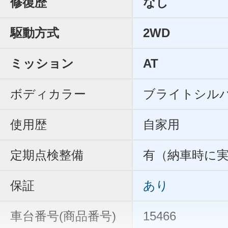
修復歴
なし
駆動方式
2WD
ミッション
AT
ボディカラー
ブライトシル
使用歴
自家用
定期点検整備
有（納車時に
保証
あり
車台番号(商品番号)
15466