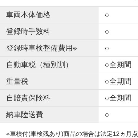
車両本体価格
○
登録時手数料
○
登録時車検整備費用※
○
自動車税（種別割）
○全期間
重量税
○全期間
自賠責保険料
○全期間
納車陸送費
○
※車検付(車検残あり)商品の場合は法定12ヵ月