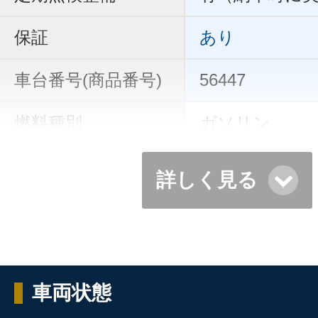
保証
あり
車台番号(商品番号)
56447
燃料種別
ガソリン
詳しく見る
車両状態