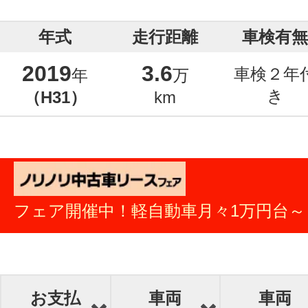
年式
走行距離
車検有無
2019
3.6
車検２年
年
万
き
（H31）
km
フェア開催中！軽自動車月々1万円台～
お支払
車両
車両