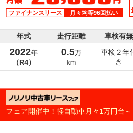
ファイナンスリース
月々均等96回払い
年式
走行距離
車検有無
2022
0.5
車検２年
年
万
き
（R4）
km
フェア開催中！軽自動車月々1万円台～