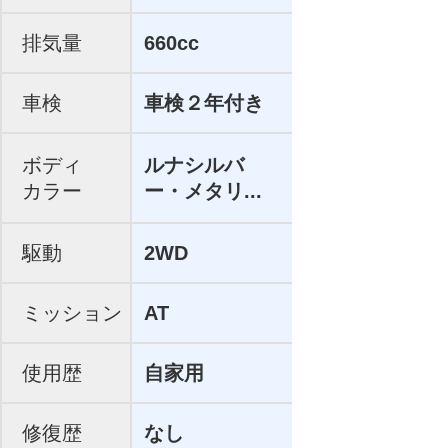
排気量
660cc
車検
車検２年付き
ボディ
ルナシルバ
カラー
ー・メタリ...
駆動
2WD
ミッション
AT
使用歴
自家用
修復歴
なし