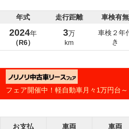
年式
走行距離
車検有無
2024
3
車検２年
年
万
き
（R6）
km
フェア開催中！軽自動車月々1万円台～
お支払
車両
車両