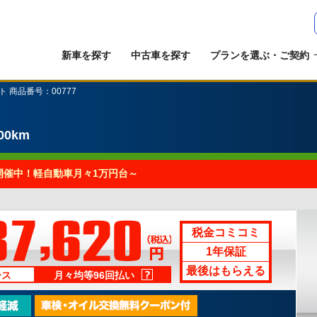
新車を探す
中古車を探す
プランを選ぶ・ご契約
ト 商品番号：00777
00km
開催中！軽自動車月々1万円台～
税金コミコミ
1年保証
最後はもらえる
ース
月々均等96回払い