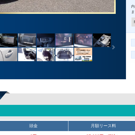
内
ま
頭金
月額リース料