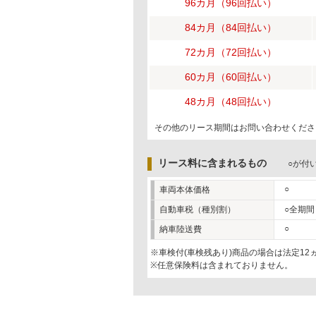
96カ月（96回払い）
84カ月（84回払い）
72カ月（72回払い）
60カ月（60回払い）
48カ月（48回払い）
その他のリース期間はお問い合わせくださ
リース料に含まれるもの
○が付
○
車両本体価格
自動車税（種別割）
○全期間
○
納車陸送費
※車検付(車検残あり)商品の場合は法定1
※任意保険料は含まれておりません。