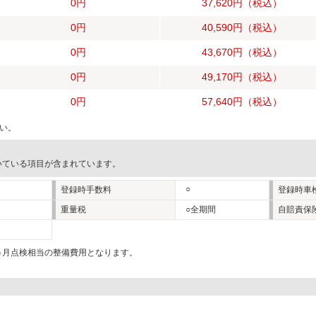
0円
37,620円
（税込）
0円
40,590円
（税込）
0円
43,670円
（税込）
0円
49,170円
（税込）
0円
57,640円
（税込）
い。
いている項目が含まれています。
○
登録時手数料
登録時車
重量税
○全期間
自賠責保
2ヵ月点検相当の整備費用となります。