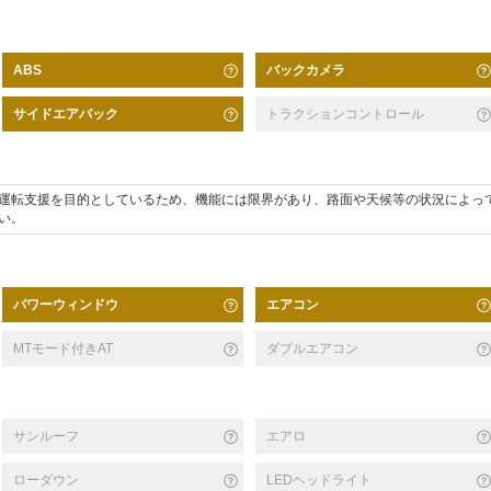
バックカメラ
ABS
サイドエアバック
トラクションコントロール
運転支援を目的としているため、機能には限界があり、路面や天候等の状況によっ
い。
パワーウィンドウ
エアコン
MTモード付きAT
ダブルエアコン
サンルーフ
エアロ
ローダウン
LEDヘッドライト