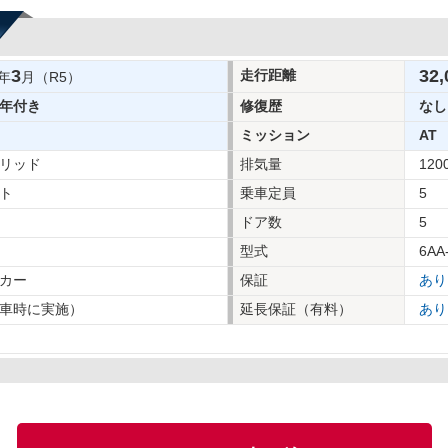
3
32,
走行距離
年
月（R5）
年付き
修復歴
なし
ミッション
AT
リッド
排気量
120
ト
乗車定員
5
ドア数
5
型式
6AA
カー
保証
あり
車時に実施）
延長保証（有料）
あり