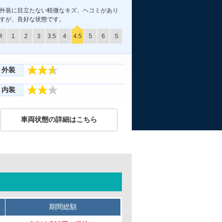
外装に目立たない軽微なキズ、ヘコミがあり
すが、良好な状態です。
R
1
2
3
3.5
4
4.5
5
6
S
外装
内装
車両状態の詳細はこちら
期間総額