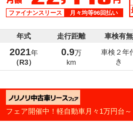
ファイナンスリース
月々均等96回払い
年式
走行距離
車検有無
2021
0.9
車検２年
年
万
き
（R3）
km
フェア開催中！軽自動車月々1万円台～