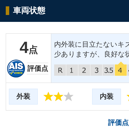
車両状態
4
内外装に目立たないキ
点
少ありますが、良好な
評価点
外装
内装
評価