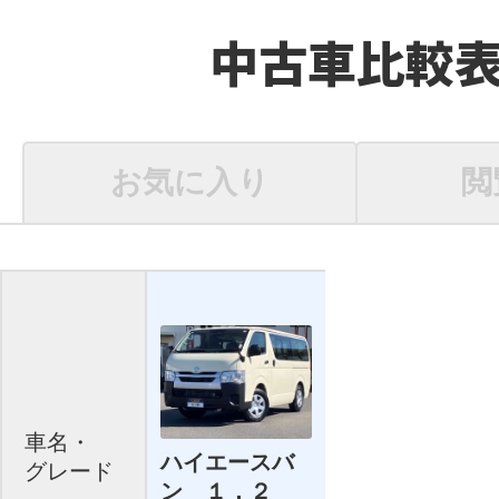
中古車比較
お気に入り
閲
車名・
ハイエースバ
グレード
ン １．２