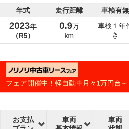
年式
走行距離
車検有無
2023
0.9
車検１年
年
万
き
（R5）
km
フェア開催中！軽自動車月々1万円台～
お支払
車両
車両
プラン
基本情報
状態