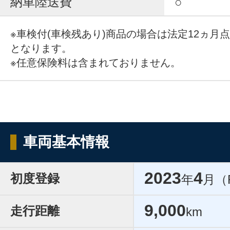
納車陸送費
○
※車検付(車検残あり)商品の場合は法定12ヵ月
となります。
※任意保険料は含まれておりません。
車両基本情報
2023
4
初度登録
年
月（
9,000
走行距離
km