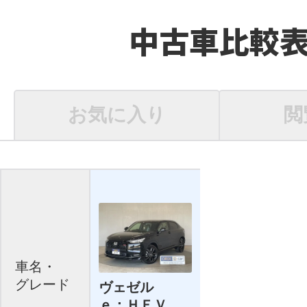
中古車比較
お気に入り
閲
車名・
グレード
ヴェゼル
ｅ：ＨＥＶ