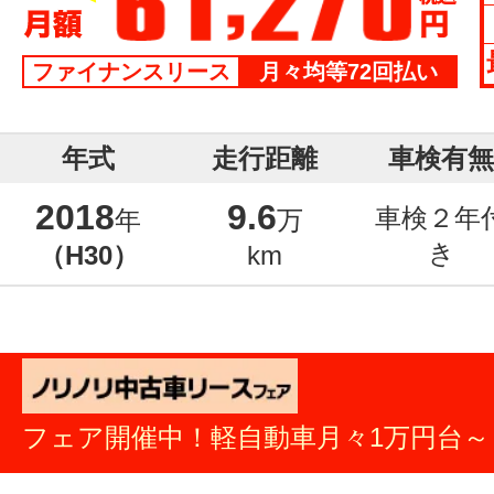
ファイナンスリース
月々均等72回払い
年式
走行距離
車検有無
2018
9.6
車検２年
年
万
き
（H30）
km
フェア開催中！軽自動車月々1万円台～