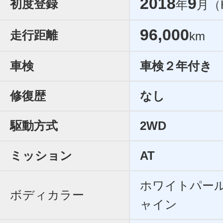
2018
9
初度登録
年
月（
96,000
走行距離
km
車検
車検２年付き
修復歴
なし
駆動方式
2WD
ミッション
AT
ホワイトパー
ボディカラー
ャイン