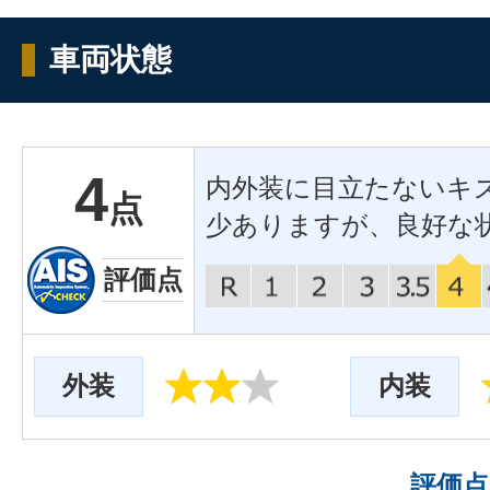
車両状態
4
内外装に目立たないキ
点
少ありますが、良好な
評価点
外装
内装
評価