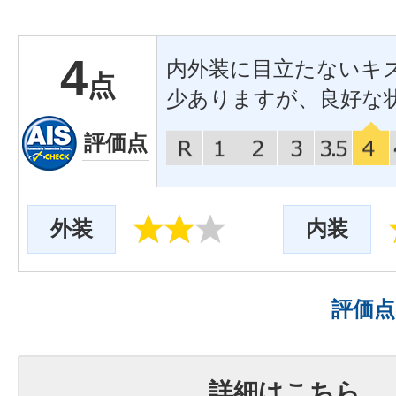
4
内外装に目立たないキ
点
少ありますが、良好な
評価点
外装
内装
評価
詳細はこちら