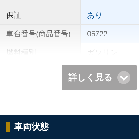
保証
あり
車台番号(商品番号)
05722
燃料種別
ガソリン
詳しく見る
車両状態