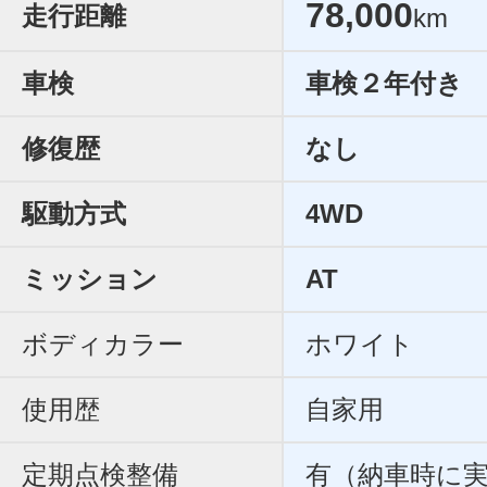
78,000
走行距離
km
車検
車検２年付き
修復歴
なし
駆動方式
4WD
ミッション
AT
ボディカラー
ホワイト
使用歴
自家用
定期点検整備
有（納車時に