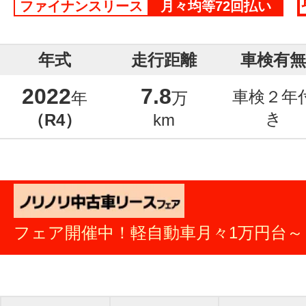
ファイナンスリース
月々均等72回払い
年式
走行距離
車検有無
2022
7.8
車検２年
年
万
き
（R4）
km
フェア開催中！軽自動車月々1万円台～