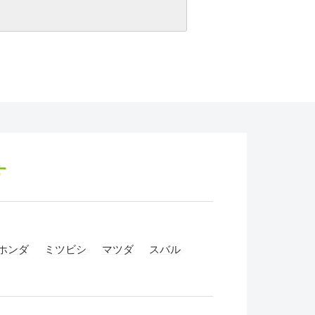
す
ホンダ
ミツビシ
マツダ
スバル