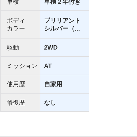
車検
車検２年付き
ボディ
ブリリアント
カラー
シルバー（...
駆動
2WD
ミッション
AT
使用歴
自家用
修復歴
なし