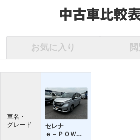
中古車比較
お気に入り
閲
車名・
グレード
セレナ
ｅ－ＰＯＷ...