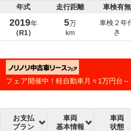
年式
走行距離
車検有無
2019
5
車検２年
年
万
き
（R1）
km
フェア開催中！軽自動車月々1万円台～
お支払
車両
車両
プラン
基本情報
状態