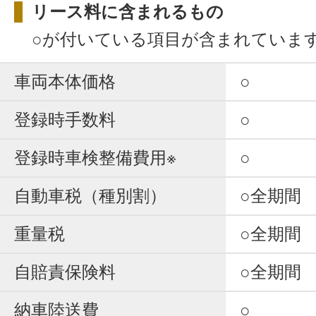
リース料に含まれるもの
○が付いている項目が含まれていま
車両本体価格
○
登録時手数料
○
登録時車検整備費用※
○
自動車税（種別割）
○全期間
重量税
○全期間
自賠責保険料
○全期間
納車陸送費
○