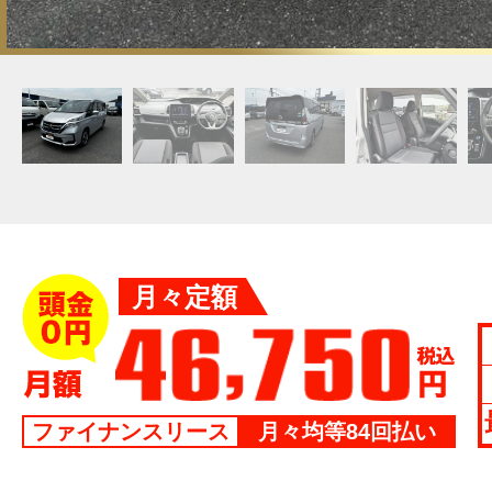
月々定額
ファイナンスリース
月々均等84回払い