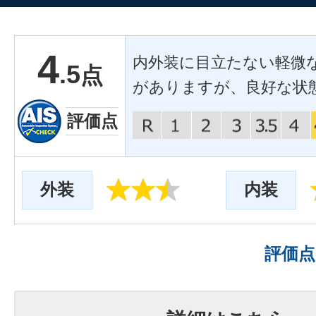
4
内外装に目立たない軽微
.5
点
がありますが、良好な状
評価点
外装
内装
評価