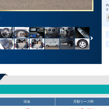
内
す
。
頭金
月額リース料