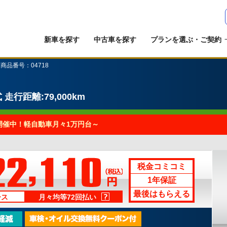
新車を探す
中古車を探す
プランを選ぶ・ご契約
 商品番号：04718
式
走行距離:79,000km
開催中！軽自動車月々1万円台～
ラ
税金コミコミ
1年保証
最後はもらえる
ース
月々均等72回払い