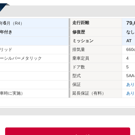
6
79,
走行距離
年
月（R4）
年付き
修復歴
なし
ミッション
AT
リッド
排気量
660
ーシルバーメタリック
乗車定員
4
ドア数
5
型式
5AA
保証
あり
車時に実施）
延長保証（有料）
あり