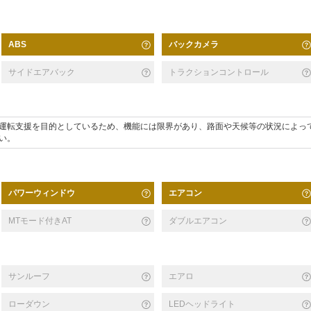
バックカメラ
ABS
サイドエアバック
トラクションコントロール
運転支援を目的としているため、機能には限界があり、路面や天候等の状況によっ
い。
パワーウィンドウ
エアコン
MTモード付きAT
ダブルエアコン
サンルーフ
エアロ
ローダウン
LEDヘッドライト