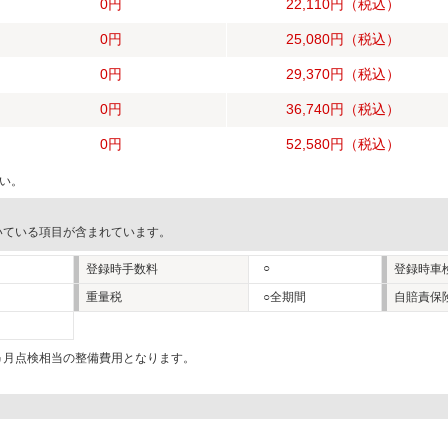
0円
22,110円
（税込）
0円
25,080円
（税込）
0円
29,370円
（税込）
0円
36,740円
（税込）
0円
52,580円
（税込）
い。
いている項目が含まれています。
○
登録時手数料
登録時車
重量税
○全期間
自賠責保
2ヵ月点検相当の整備費用となります。