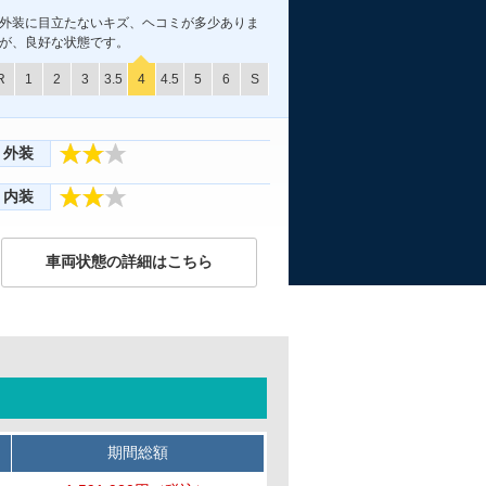
外装に目立たないキズ、ヘコミが多少ありま
が、良好な状態です。
R
1
2
3
3.5
4
4.5
5
6
S
外装
内装
車両状態の詳細はこちら
期間総額