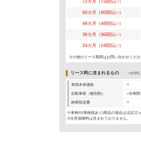
72カ月（72回払い）
60カ月（60回払い）
48カ月（48回払い）
36カ月（36回払い）
24カ月（24回払い）
その他のリース期間はお問い合わせくださ
リース料に含まれるもの
○が付
○
車両本体価格
自動車税（種別割）
○全期間
○
納車陸送費
※車検付(車検残あり)商品の場合は法定1
※任意保険料は含まれておりません。