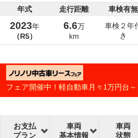
年式
走行距離
車検有無
2023
6.6
車検２年
年
万
き
（R5）
km
フェア開催中！軽自動車月々1万円台～
お支払
車両
車両
プラン
基本情報
状態