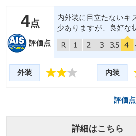
4
内外装に目立たないキ
点
少ありますが、良好な
評価点
外装
内装
評価
詳細はこちら