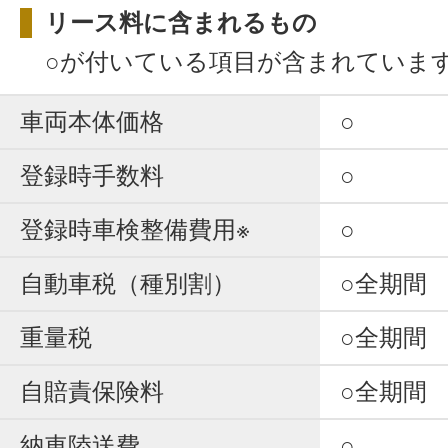
リース料に含まれるもの
○が付いている項目が含まれていま
車両本体価格
○
登録時手数料
○
登録時車検整備費用※
○
自動車税（種別割）
○全期間
重量税
○全期間
自賠責保険料
○全期間
納車陸送費
○