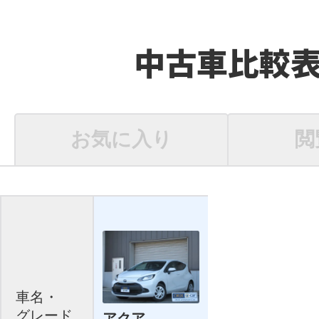
中古車比較
お気に入り
閲
車名・
グレード
アクア