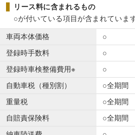
リース料に含まれるもの
○が付いている項目が含まれていま
車両本体価格
○
登録時手数料
○
登録時車検整備費用※
○
自動車税（種別割）
○全期間
重量税
○全期間
自賠責保険料
○全期間
納車陸送費
○