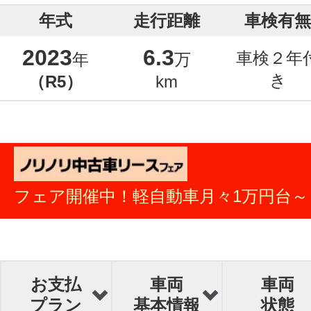
年式
走行距離
車検有無
2023
6.3
車検２年
年
万
き
（R5）
km
フェア開催中！軽自動車月々1万円台～
お支払
車両
車両
プラン
基本情報
状態