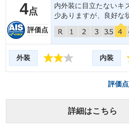
4
内外装に目立たないキ
点
少ありますが、良好な
評価点
外装
内装
評価
詳細はこちら