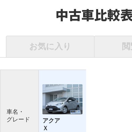
中古車比較
お気に入り
閲
車名・
グレード
アクア
Ｘ