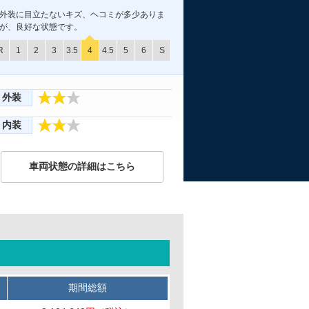
外装に目立たないキズ、ヘコミが多少ありま
が、良好な状態です。
R
1
2
3
3.5
4
4.5
5
6
S
外装
内装
車両状態の詳細はこちら
期間総額