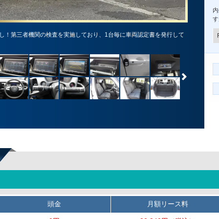
内
す
し！第三者機関の検査を実施しており、1台毎に車両認定書を発行して
頭金
月額リース料