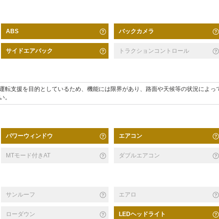
バックカメラ
ABS
サイドエアバック
トラクションコントロール
運転支援を目的としているため、機能には限界があり、路面や天候等の状況によっ
い。
パワーウィンドウ
エアコン
MTモード付きAT
ダブルエアコン
サンルーフ
エアロ
ローダウン
LEDヘッドライト