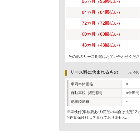
96カ月（96回払い）
84カ月（84回払い）
72カ月（72回払い）
60カ月（60回払い）
48カ月（48回払い）
その他のリース期間はお問い合わせくださ
リース料に含まれるもの
○が付
○
車両本体価格
自動車税（種別割）
○全期間
○
納車陸送費
※車検付(車検残あり)商品の場合は法定1
※任意保険料は含まれておりません。