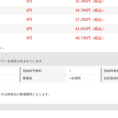
0円
32,340円
（税込）
0円
34,760円
（税込）
0円
37,290円
（税込）
0円
41,910円
（税込）
0円
48,730円
（税込）
い。
いている項目が含まれています。
○
登録時手数料
登録時車
重量税
○全期間
自賠責保
2ヵ月点検相当の整備費用となります。