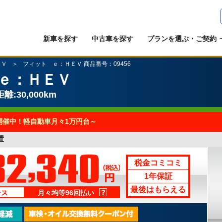
新車を探す
中古車を探す
プランを選ぶ・ご契約
ＥＶ
フィット ｅ：ＨＥＶ 商品番号：09456
ｅ：ＨＥＶ
離:30,000km
開催中！軽自動車月々1万円台～
置
税金コミコミ
1年保証
最後はもらえる
ース
月々均等96回払い