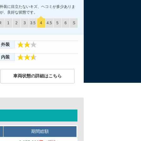
外装に目立たないキズ、ヘコミが多少ありま
が、良好な状態です。
R
1
2
3
3.5
4
4.5
5
6
S
外装
内装
車両状態の詳細はこちら
期間総額