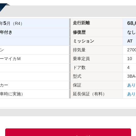
5
68,
走行距離
年
月（R4）
年付き
修復歴
なし
ミッション
AT
ン
排気量
270
ーマイカＭ
乗車定員
10
ドア数
4
型式
3BA
カー
保証
あり
車時に実施）
延長保証（有料）
あり