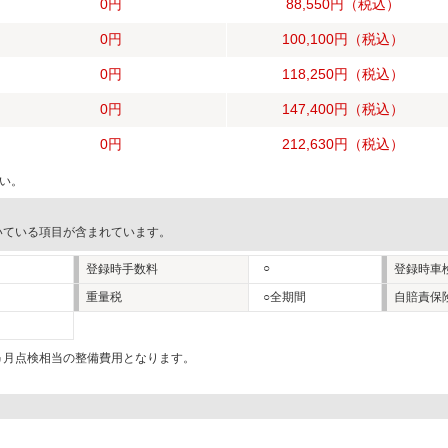
0円
88,550円
（税込）
0円
100,100円
（税込）
0円
118,250円
（税込）
0円
147,400円
（税込）
0円
212,630円
（税込）
い。
いている項目が含まれています。
○
登録時手数料
登録時車
重量税
○全期間
自賠責保
2ヵ月点検相当の整備費用となります。