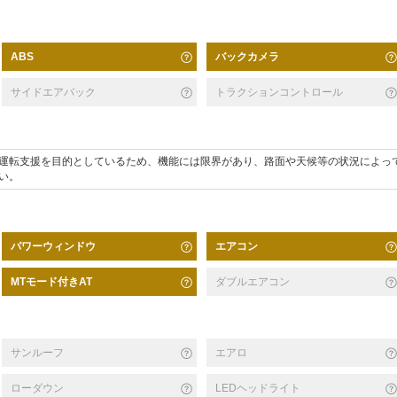
バックカメラ
ABS
サイドエアバック
トラクションコントロール
運転支援を目的としているため、機能には限界があり、路面や天候等の状況によっ
い。
パワーウィンドウ
エアコン
MTモード付きAT
ダブルエアコン
サンルーフ
エアロ
ローダウン
LEDヘッドライト