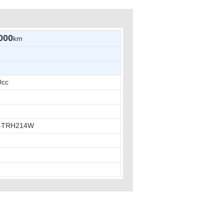
000
km
0cc
-TRH214W