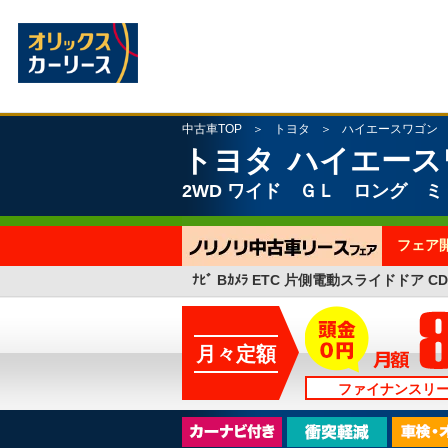
中古車TOP
トヨタ
ハイエースワゴン
トヨタ
ハイエース
2WD
ワイド ＧＬ ロング ミ
フェア
ﾅﾋﾞ Bｶﾒﾗ ETC 片側電動スライドドア CD
月々定額
ファイナンスリ