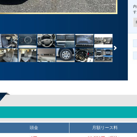
内
す
頭金
月額リース料