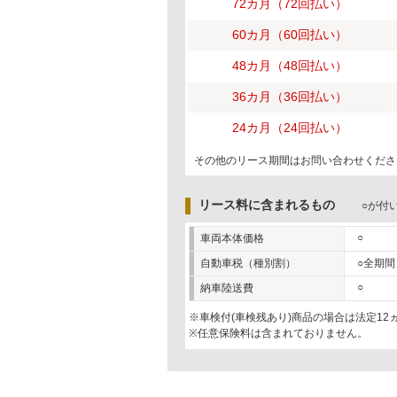
72カ月（72回払い）
60カ月（60回払い）
48カ月（48回払い）
36カ月（36回払い）
24カ月（24回払い）
その他のリース期間はお問い合わせくださ
リース料に含まれるもの
○が付
○
車両本体価格
自動車税（種別割）
○全期間
○
納車陸送費
※車検付(車検残あり)商品の場合は法定1
※任意保険料は含まれておりません。