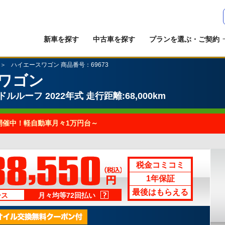
新車を探す
中古車を探す
プランを選ぶ・ご契約
ハイエースワゴン 商品番号：69673
ワゴン
ドルルーフ
2022年式
走行距離:68,000km
開催中！軽自動車月々1万円台～
税金コミコミ
1年保証
最後はもらえる
ース
月々均等72回払い