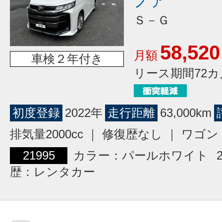
ノア
Ｓ－Ｇ
58,520
月額
車検２年付き
リース期間72カ
初度登録
2022年
走行距離
63,000km
排気量2000cc ｜ 修復歴なし ｜ ワ
21995
カラー：パールホワイト
歴：レンタカー