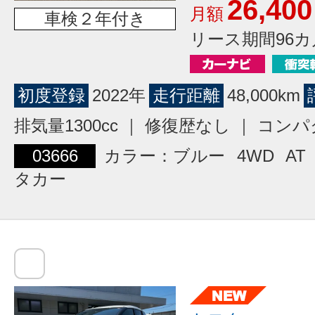
26,400
月額
車検２年付き
リース期間96カ
初度登録
2022年
走行距離
48,000km
排気量1300cc ｜ 修復歴なし ｜ コン
03666
カラー：ブルー
4WD
AT
タカー