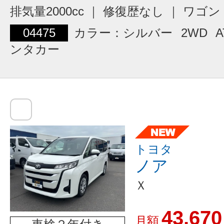
排気量2000cc ｜ 修復歴なし ｜ ワ
04475
カラー：シルバー
2WD
A
ンタカー
トヨタ
ノア
Ｘ
43,670
月額