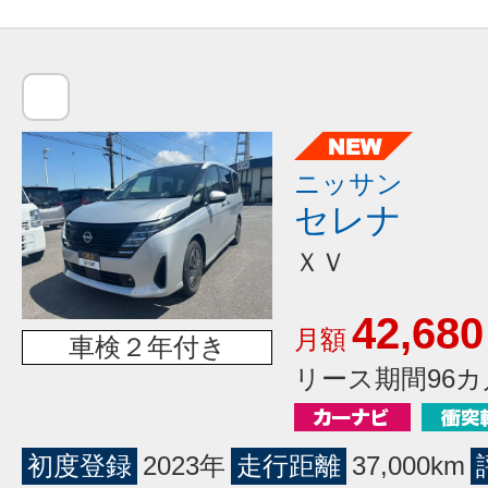
ニッサン
セレナ
ＸＶ
42,680
月額
車検２年付き
リース期間96カ
初度登録
2023年
走行距離
37,000km