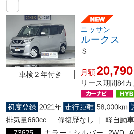
ニッサン
ルークス
Ｓ
20,790
月額
車検２年付き
リース期間84カ
初度登録
2021年
走行距離
58,000km
排気量660cc ｜ 修復歴なし ｜ 軽自動
73625
カラー：シルバー
2WD
A