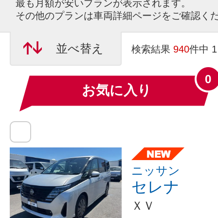
最も月額が安いプランが表示されます。
その他のプランは車両詳細ページをご確認く
並べ替え
検索結果
940
件中 
0
お気に入り
ニッサン
セレナ
ＸＶ