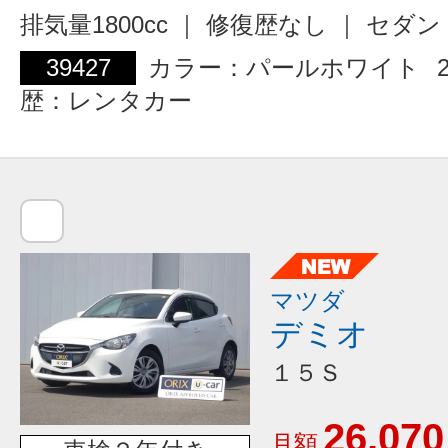
排気量1800cc ｜ 修復歴なし ｜ セダン
39427
カラー：パールホワイト
歴：レンタカー
マツダ
デミオ
１５Ｓ
26,070
月額