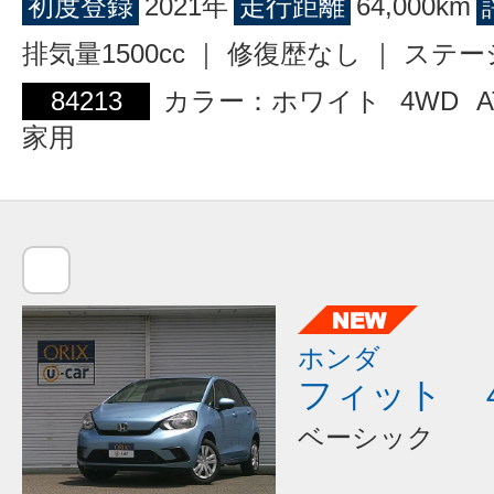
初度登録
2021年
走行距離
64,000km
排気量1500cc ｜ 修復歴なし ｜ ス
84213
カラー：ホワイト
4WD
A
家用
ホンダ
フィット 
ベーシック