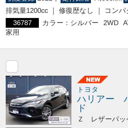
排気量1200cc ｜ 修復歴なし ｜ コン
36787
カラー：シルバー
2WD
A
家用
トヨタ
ハリアー 
ド
Ｚ レザーパッ