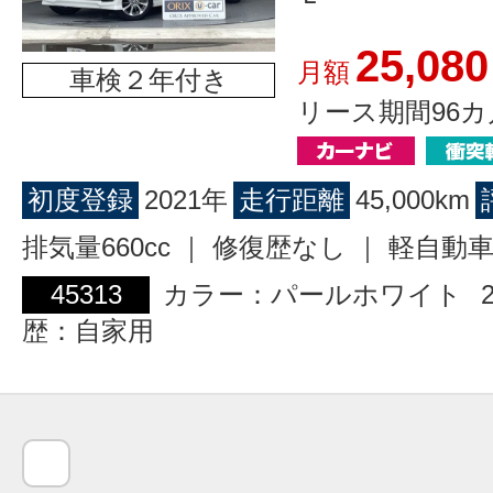
25,080
月額
車検２年付き
リース期間96カ
初度登録
2021年
走行距離
45,000km
排気量660cc ｜ 修復歴なし ｜ 軽自動
45313
カラー：パールホワイト
歴：自家用