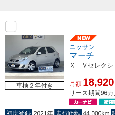
ニッサン
マーチ
Ｘ Ｖセレクシ
18,920
月額
車検２年付き
リース期間96カ
初度登録
2021年
走行距離
44,000km