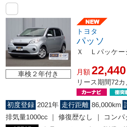
トヨタ
パッソ
Ｘ Ｌパッケー
22,440
月額
車検２年付き
リース期間72カ
初度登録
2021年
走行距離
86,000km
排気量1000cc ｜ 修復歴なし ｜ コン