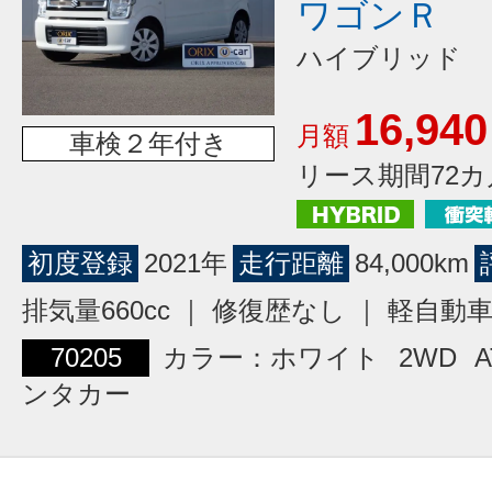
ワゴンＲ
ハイブリッド 
16,940
月額
車検２年付き
リース期間72カ
初度登録
2021年
走行距離
84,000km
排気量660cc ｜ 修復歴なし ｜ 軽自動
70205
カラー：ホワイト
2WD
A
ンタカー