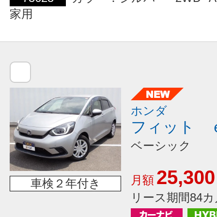
家用
ホンダ
フィット 
ベーシック
25,300
月額
車検２年付き
リース期間84カ