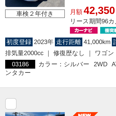
42,350
月額
車検２年付き
リース期間96カ
初度登録
2023年
走行距離
41,000km
排気量2000cc ｜ 修復歴なし ｜ ワ
03186
カラー：シルバー
2WD
A
ンタカー