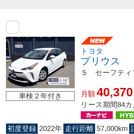
トヨタ
プリウス
Ｓ セーフティ
40,370
月額
車検２年付き
リース期間84カ
初度登録
2022年
走行距離
57,000km