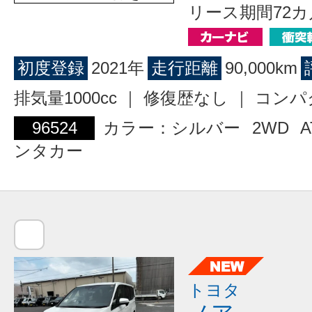
リース期間72カ
初度登録
2021年
走行距離
90,000km
排気量1000cc ｜ 修復歴なし ｜ コン
96524
カラー：シルバー
2WD
A
ンタカー
トヨタ