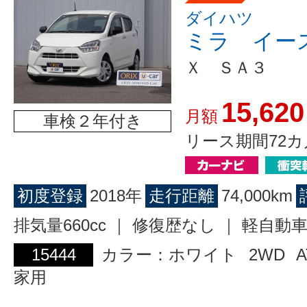
ダイハツ
ミラ イー
Ｘ ＳＡ３
15,620
月額
車検２年付き
リース期間72カ
初度登録
2018年
走行距離
74,000km
排気量660cc ｜ 修復歴なし ｜ 軽自動
15444
カラー：ホワイト
2WD
A
家用