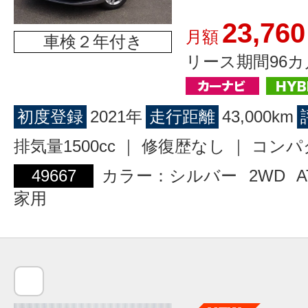
23,760
月額
車検２年付き
リース期間96カ
初度登録
2021年
走行距離
43,000km
排気量1500cc ｜ 修復歴なし ｜ コン
49667
カラー：シルバー
2WD
A
家用