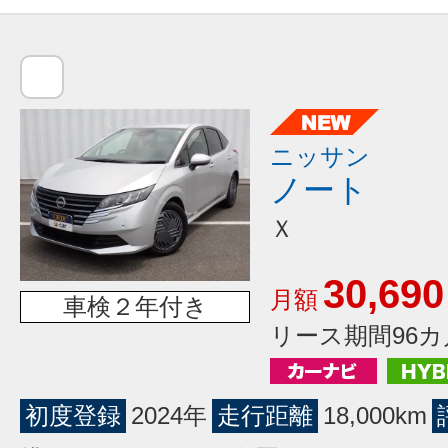
ニッサン
ノート
Ｘ
30,690
月額
車検２年付き
リース期間96カ
初度登録
2024年
走行距離
18,000km