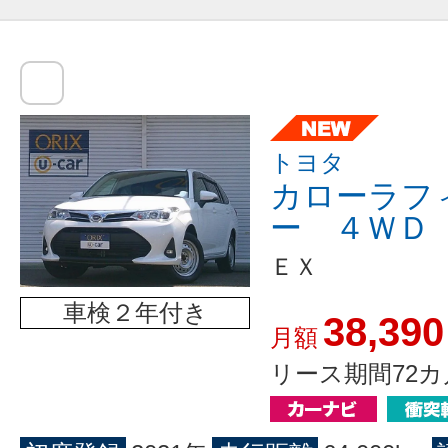
トヨタ
カローラフ
ー ４ＷＤ
ＥＸ
車検２年付き
38,390
月額
リース期間72カ