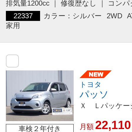
排気量1200cc ｜ 修復歴なし ｜ コン
22337
カラー：シルバー
2WD
A
家用
トヨタ
パッソ
Ｘ Ｌパッケー
22,110
月額
車検２年付き