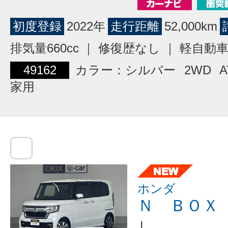
初度登録
2022年
走行距離
52,000km
排気量660cc ｜ 修復歴なし ｜ 軽自動
49162
カラー：シルバー
2WD
A
家用
ホンダ
Ｎ ＢＯＸ
Ｌ