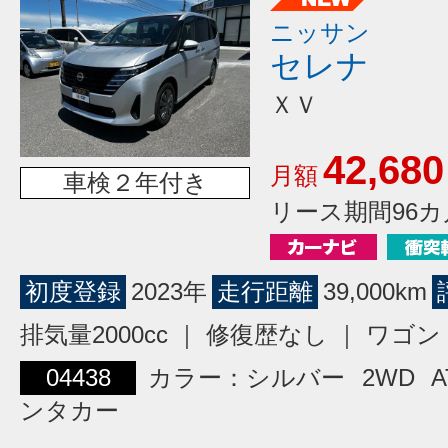
ニッサン
セレナ
ＸＶ
42,680
月額
車検２年付き
リース期間96カ
初度登録
2023年
走行距離
39,000km
排気量2000cc ｜ 修復歴なし ｜ ワ
04438
カラー：シルバー
2WD
A
ンタカー