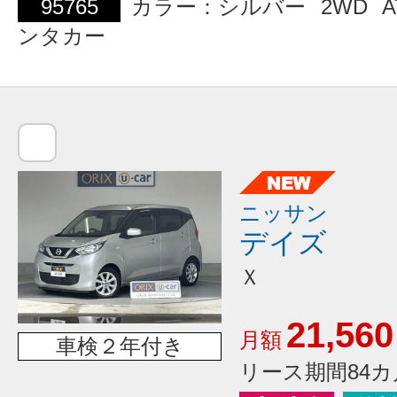
95765
カラー：シルバー
2WD
A
ンタカー
ニッサン
デイズ
Ｘ
21,560
月額
車検２年付き
リース期間84カ