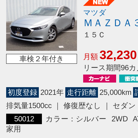
マツダ
ＭＡＺＤＡ
１５Ｃ
32,230
月額
車検２年付き
リース期間96カ
初度登録
2021年
走行距離
25,000km
排気量1500cc ｜ 修復歴なし ｜ セダン
50012
カラー：シルバー
2WD
A
家用