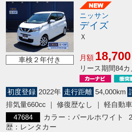
ニッサン
デイズ
Ｘ
18,700
月額
車検２年付き
リース期間84カ
初度登録
2022年
走行距離
54,000km
排気量660cc ｜ 修復歴なし ｜ 軽自動
47684
カラー：パールホワイト
歴：レンタカー