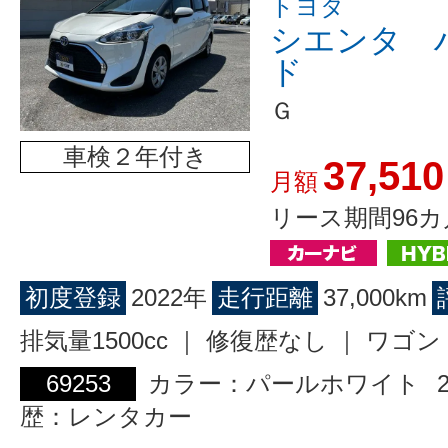
トヨタ
シエンタ 
ド
Ｇ
車検２年付き
37,510
月額
リース期間96カ
初度登録
2022年
走行距離
37,000km
排気量1500cc ｜ 修復歴なし ｜ ワ
69253
カラー：パールホワイト
歴：レンタカー