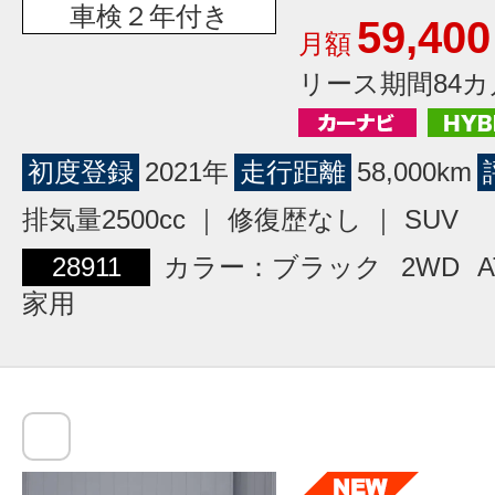
車検２年付き
59,400
月額
リース期間84カ
初度登録
2021年
走行距離
58,000km
排気量2500cc ｜ 修復歴なし ｜ SUV
28911
カラー：ブラック
2WD
A
家用