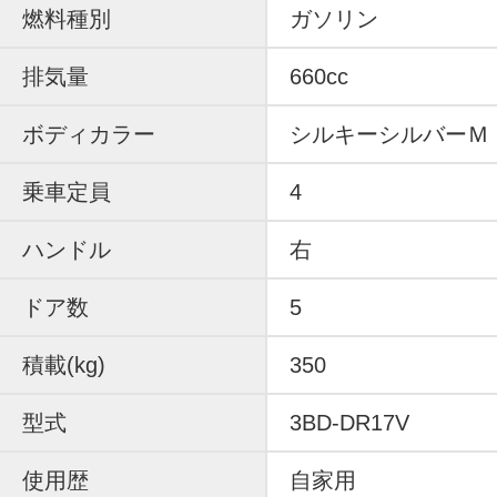
燃料種別
ガソリン
排気量
660cc
ボディカラー
シルキーシルバーＭ
乗車定員
4
ハンドル
右
ドア数
5
積載(kg)
350
型式
3BD-DR17V
使用歴
自家用