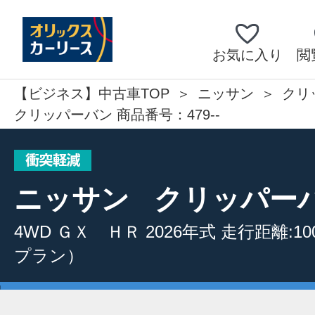
お気に入り
閲
【ビジネス】中古車TOP
ニッサン
クリ
クリッパーバン 商品番号：479--
ニッサン
クリッパー
4WD
ＧＸ ＨＲ
2026年式
走行距離:10
プラン）