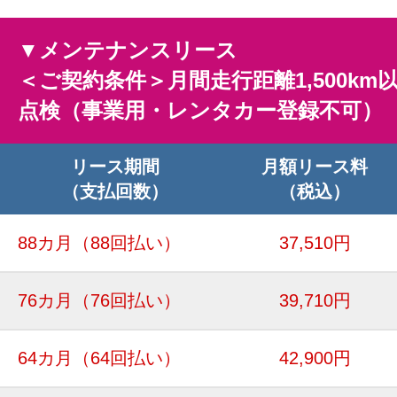
▼メンテナンスリース
＜ご契約条件＞月間走行距離1,500km
点検（事業用・レンタカー登録不可）
リース期間
月額リース料
（支払回数）
（税込）
88カ月
（88回払い）
37,510円
76カ月
（76回払い）
39,710円
64カ月
（64回払い）
42,900円