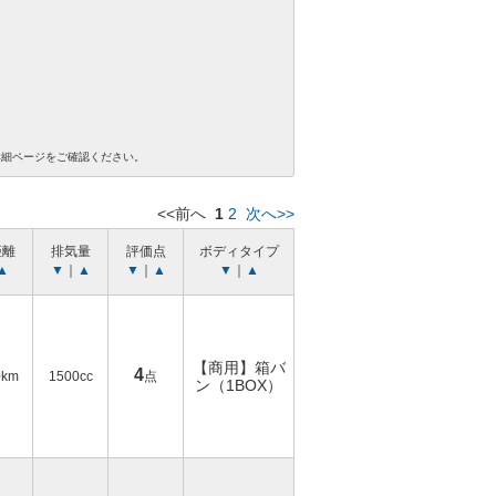
詳細ページをご確認ください。
<<前へ
1
2
次へ>>
距離
排気量
評価点
ボディタイプ
▲
▼
｜
▲
▼
｜
▲
▼
｜
▲
【商用】箱バ
4
0km
1500cc
点
ン（1BOX）