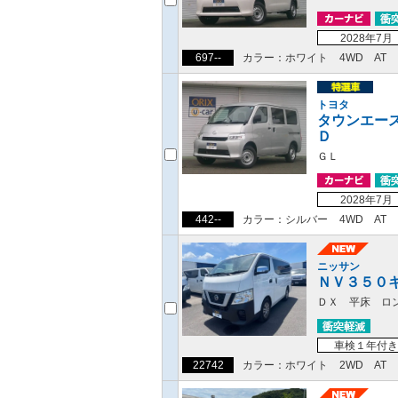
2028年7月
697--
カラー：ホワイト
4WD
AT
トヨタ
タウンエー
Ｄ
ＧＬ
2028年7月
442--
カラー：シルバー
4WD
AT
ニッサン
ＮＶ３５０
ＤＸ 平床 ロ
車検１年付き
22742
カラー：ホワイト
2WD
AT