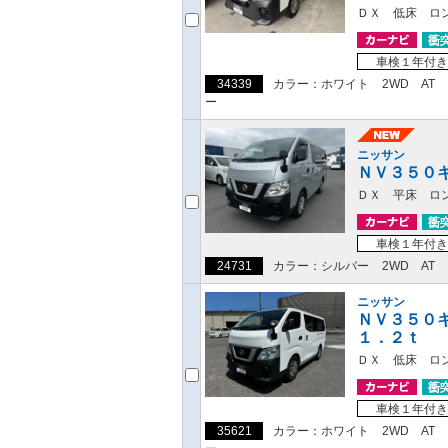
ＤＸ 低床 ロ
車検１年付き
34339
カラー：ホワイト
2WD
AT
ー
ニッサン
ＮＶ３５０
ＤＸ 平床 ロ
車検１年付き
24731
カラー：シルバー
2WD
AT
ニッサン
ＮＶ３５０
１．２ｔ
ＤＸ 低床 ロ
車検１年付き
35621
カラー：ホワイト
2WD
AT