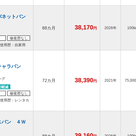
バネットバン
38,170
88カ月
2026年
100
円
修復歴なし
使用歴：自家用
キャラバン
ング
38,390
72カ月
2021年
75,00
円
修復歴なし
使用歴：レンタカ
スバン ４Ｗ
39,160