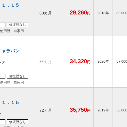
 １．１５
29,260
60カ月
2018年
89,00
円
修復歴なし
使用歴：自家用
キャラバン
34,320
84カ月
2020年
57,00
円
ング
修復歴なし
使用歴：自家用
 １．１５
35,750
72カ月
2019年
36,00
円
Ｒ
修復歴なし