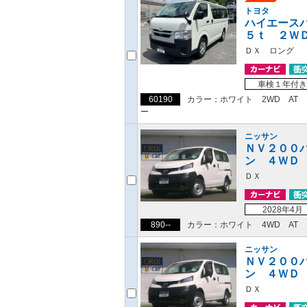
トヨタ
ハイエース
５ｔ ２Ｗ
ＤＸ ロング
車検１年付き
60190
カラー：ホワイト
2WD
AT
ー
ニッサン
ＮＶ２００
ン ４ＷＤ
ＤＸ
2028年4月
890--
カラー：ホワイト
4WD
AT
ニッサン
ＮＶ２００
ン ４ＷＤ
ＤＸ