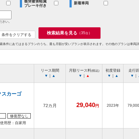
衝突被害軽減
新着車両
ブレーキ付き
ださい。
検索結果を見る
（
35
）
台
条件をクリアする
索条件にあてはまるプランのうち、最も月額が安いプランが表示されます。その他のプランは車両
リース期間
月額リース料
初度登録
走行
(税込)
▼
｜
▲
▼
｜
▲
▼
｜
▲
▼
｜
クスカーゴ
29,040
72カ月
2023年
79,00
円
修復歴なし
使用歴：自家用