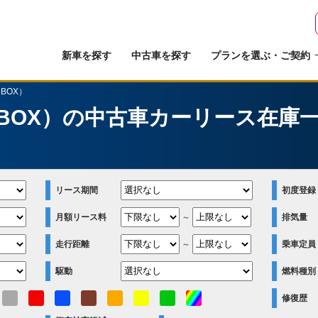
新車を探す
中古車を探す
プランを選ぶ・ご契約
BOX）
BOX）の中古車カーリース在庫
）
リース期間
初度登録
月額リース料
～
排気量
走行距離
～
乗車定員
駆動
燃料種別
修復歴