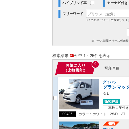
ハイブリッド車
カーナビ付き
フリーワード
※1つのキーワードで検索してく
※リース期間とリース料は検
検索結果
35
件中 1～25件を表示
0
お気に入り
写真/車種
（比較機能）
ダイハツ
グランマッ
ＧＬ
車検１年付き
00436
カラー：ホワイト
2WD
AT