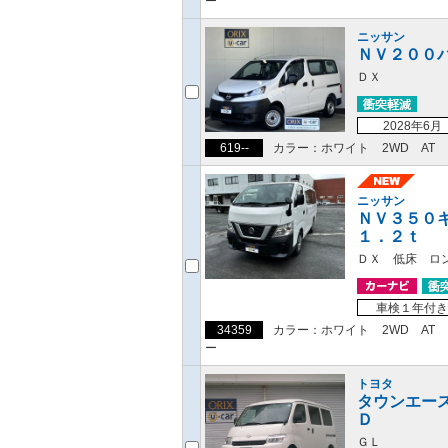
ー
ニッサン
ＮＶ２００
ＤＸ
2028年6月
619--
カラー：ホワイト
2WD
AT
ニッサン
ＮＶ３５０
１．２ｔ
ＤＸ 低床 ロ
車検１年付き
34359
カラー：ホワイト
2WD
AT
ー
トヨタ
タウンエー
Ｄ
ＧＬ