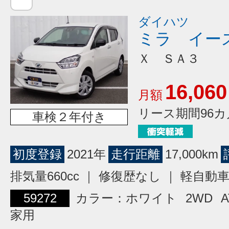
ダイハツ
ミラ イー
Ｘ ＳＡ３
16,060
月額
リース期間96カ
車検２年付き
初度登録
2021年
走行距離
17,000km
排気量660cc ｜ 修復歴なし ｜ 軽自動
59272
カラー：ホワイト
2WD
A
家用