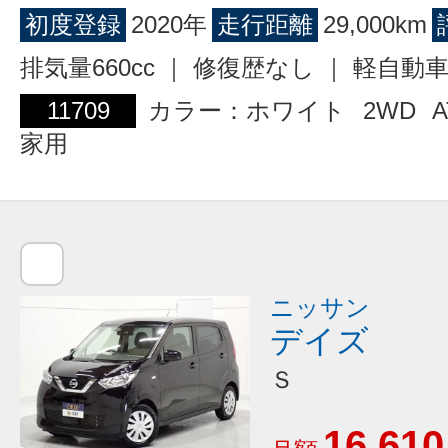
初度登録
2020年
走行距離
29,000km
排気量660cc ｜ 修復歴なし ｜ 軽自動
11709
カラー：ホワイト
2WD
A
家用
ニッサン
デイズ
Ｓ
16,610