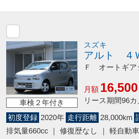
スズキ
アルト ４
Ｆ オートギア
16,500
月額
リース期間96カ
車検２年付き
初度登録
2020年
走行距離
28,000km
排気量660cc ｜ 修復歴なし ｜ 軽自動