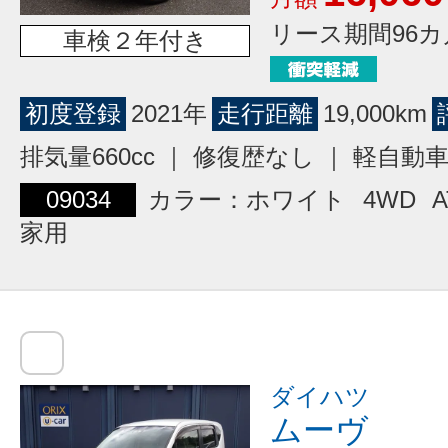
リース期間96カ
車検２年付き
初度登録
2021年
走行距離
19,000km
排気量660cc ｜ 修復歴なし ｜ 軽自動
09034
カラー：ホワイト
4WD
A
家用
ダイハツ
ムーヴ