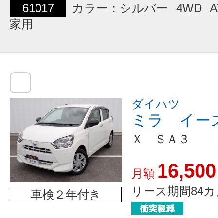
61017
カラー：シルバー
4WD
A
家用
ダイハツ
ミラ イー
Ｘ ＳＡ３
16,500
月額
リース期間84カ
車検２年付き