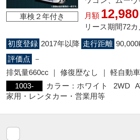
ワゴン、ムーヴ
12,980
月額
車検２年付き
リース期間72カ
初度登録
2017年以降
走行距離
90,00
評価点
－
排気量660cc ｜ 修復歴なし ｜ 軽自動
1003-
カラー：ホワイト
2WD
A
家用・レンタカー・営業用等