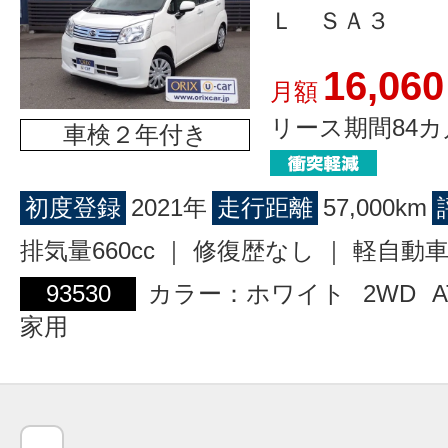
Ｌ ＳＡ３
16,060
月額
リース期間84カ
車検２年付き
初度登録
2021年
走行距離
57,000km
排気量660cc ｜ 修復歴なし ｜ 軽自動
93530
カラー：ホワイト
2WD
A
家用