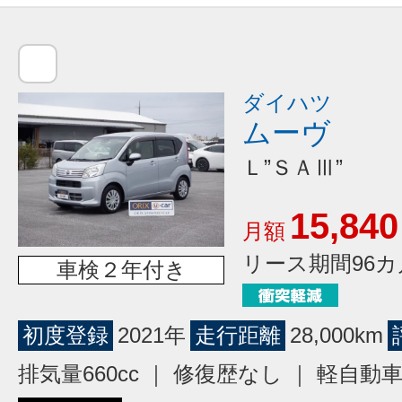
ダイハツ
ムーヴ
Ｌ”ＳＡⅢ”
15,840
月額
リース期間96カ
車検２年付き
初度登録
2021年
走行距離
28,000km
排気量660cc ｜ 修復歴なし ｜ 軽自動