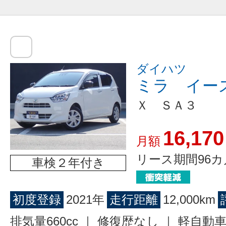
ダイハツ
ミラ イー
Ｘ ＳＡ３
16,170
月額
リース期間96カ
車検２年付き
初度登録
2021年
走行距離
12,000km
排気量660cc ｜ 修復歴なし ｜ 軽自動