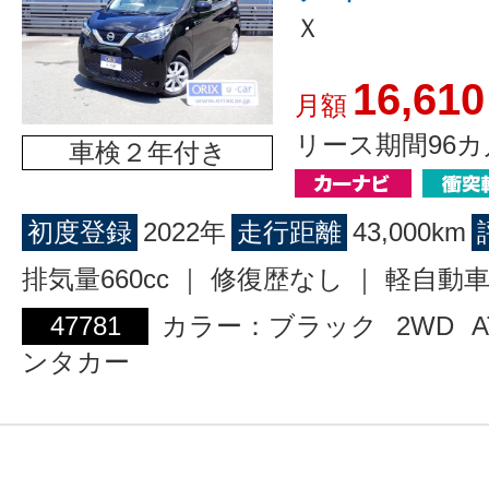
Ｘ
16,610
月額
リース期間96カ
車検２年付き
初度登録
2022年
走行距離
43,000km
排気量660cc ｜ 修復歴なし ｜ 軽自動
47781
カラー：ブラック
2WD
A
ンタカー