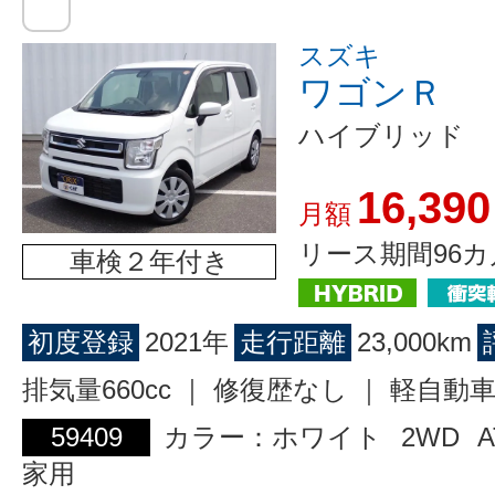
スズキ
ワゴンＲ
ハイブリッド 
16,390
月額
リース期間96カ
車検２年付き
初度登録
2021年
走行距離
23,000km
排気量660cc ｜ 修復歴なし ｜ 軽自動
59409
カラー：ホワイト
2WD
A
家用