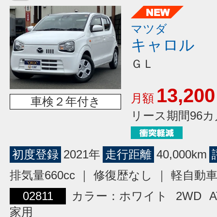
マツダ
キャロル
ＧＬ
13,200
月額
車検２年付き
リース期間96カ
初度登録
2021年
走行距離
40,000km
排気量660cc ｜ 修復歴なし ｜ 軽自動
02811
カラー：ホワイト
2WD
A
家用