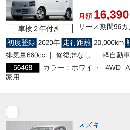
16,390
月額
リース期間96カ
車検２年付き
初度登録
2020年
走行距離
20,000km
排気量660cc ｜ 修復歴なし ｜ 軽自動
56468
カラー：ホワイト
4WD
A
家用
スズキ