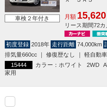
15,620
月額
車検２年付き
リース期間72カ
初度登録
2018年
走行距離
74,000km
排気量660cc ｜ 修復歴なし ｜ 軽自動
15444
カラー：ホワイト
2WD
A
家用