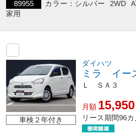
89955
カラー：シルバー
2WD
A
家用
ダイハツ
ミラ イー
Ｌ ＳＡ３
15,950
月額
リース期間96カ
車検２年付き