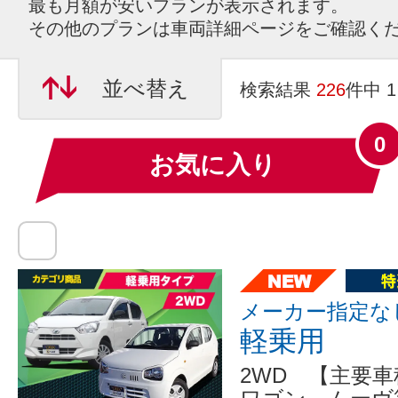
最も月額が安いプランが表示されます。
その他のプランは車両詳細ページをご確認く
並べ替え
検索結果
226
件中 
0
お気に入り
メーカー指定な
軽乗用
2WD 【主要車