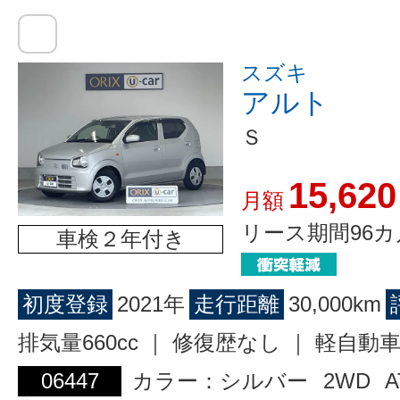
スズキ
アルト
Ｓ
15,620
月額
リース期間96カ
車検２年付き
初度登録
2021年
走行距離
30,000km
排気量660cc ｜ 修復歴なし ｜ 軽自動
06447
カラー：シルバー
2WD
A