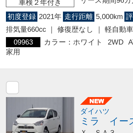
リース期間96カ
車検２年付き
初度登録
2021年
走行距離
5,000km
評
排気量660cc ｜ 修復歴なし ｜ 軽自動
09963
カラー：ホワイト
2WD
A
家用
ダイハツ
ミラ イー
Ｘ ＳＡ３