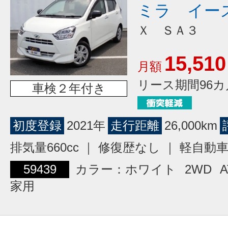
ミラ イー
Ｘ ＳＡ３
15,510
月額
リース期間96カ
車検２年付き
初度登録
2021年
走行距離
26,000km
排気量660cc ｜ 修復歴なし ｜ 軽自動
59439
カラー：ホワイト
2WD
A
家用