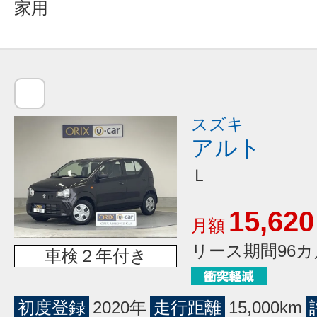
家用
スズキ
アルト
Ｌ
15,620
月額
リース期間96カ
車検２年付き
初度登録
2020年
走行距離
15,000km