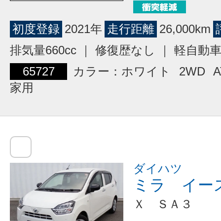
初度登録
2021年
走行距離
26,000km
排気量660cc ｜ 修復歴なし ｜ 軽自動
65727
カラー：ホワイト
2WD
A
家用
ダイハツ
ミラ イー
Ｘ ＳＡ３