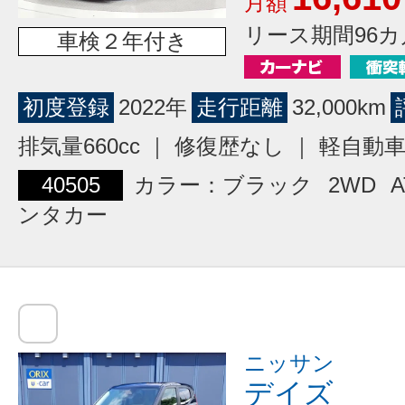
月額
リース期間96カ
車検２年付き
初度登録
2022年
走行距離
32,000km
排気量660cc ｜ 修復歴なし ｜ 軽自動
40505
カラー：ブラック
2WD
A
ンタカー
ニッサン
デイズ