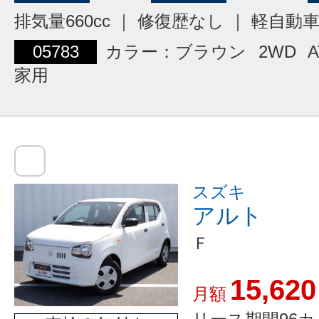
排気量660cc ｜ 修復歴なし ｜ 軽自動
05783
カラー：ブラウン
2WD
A
家用
スズキ
アルト
Ｆ
15,620
月額