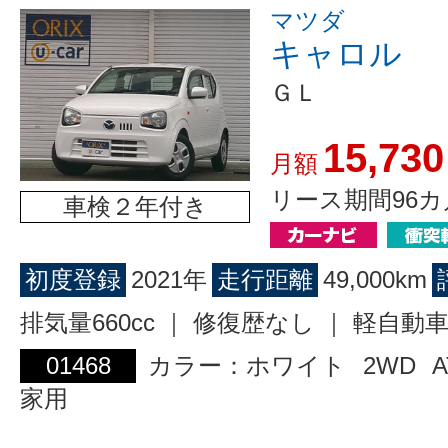
マツダ
キャロル
ＧＬ
15,730
月額
リース期間96カ
車検２年付き
初度登録
2021年
走行距離
49,000km
排気量660cc ｜ 修復歴なし ｜ 軽自動
01468
カラー：ホワイト
2WD
A
家用