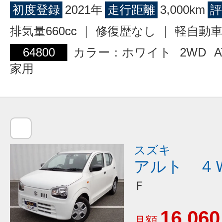
初度登録
2021年
走行距離
3,000km
評
排気量660cc ｜ 修復歴なし ｜ 軽自動
64800
カラー：ホワイト
2WD
A
家用
スズキ
アルト ４
Ｆ
16,060
月額