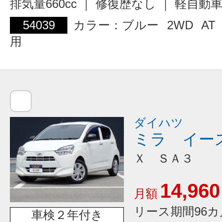
排気量660cc ｜ 修復歴なし ｜ 軽自動
54039
カラー：ブルー
2WD
AT
用
ダイハツ
ミラ イー
Ｘ ＳＡ３
14,960
月額
リース期間96カ
車検２年付き