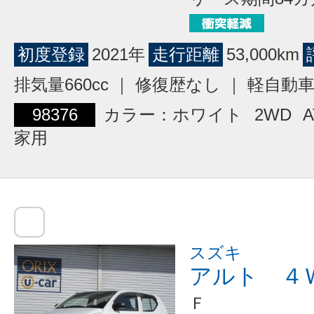
初度登録
2021年
走行距離
53,000km
排気量660cc ｜ 修復歴なし ｜ 軽自動
98376
カラー：ホワイト
2WD
A
家用
スズキ
アルト ４
Ｆ