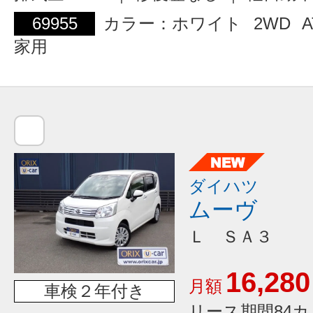
69955
カラー：ホワイト
2WD
A
家用
ダイハツ
ムーヴ
Ｌ ＳＡ３
16,280
月額
車検２年付き
リース期間84カ