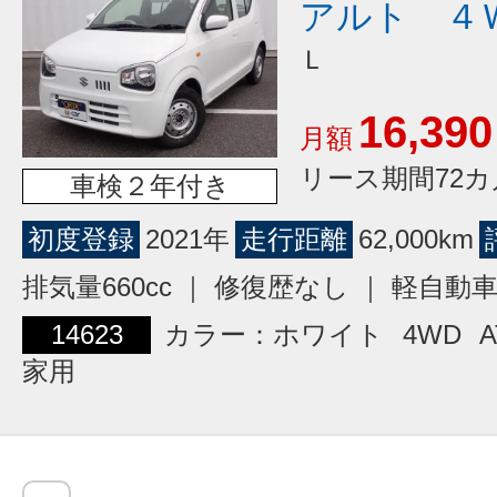
アルト ４
Ｌ
16,390
月額
リース期間72カ
車検２年付き
初度登録
2021年
走行距離
62,000km
排気量660cc ｜ 修復歴なし ｜ 軽自動
14623
カラー：ホワイト
4WD
A
家用