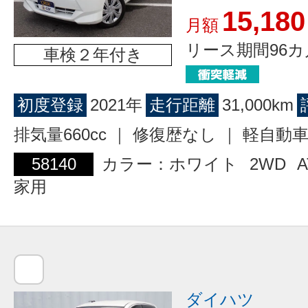
15,180
月額
リース期間96カ
車検２年付き
初度登録
2021年
走行距離
31,000km
排気量660cc ｜ 修復歴なし ｜ 軽自動
58140
カラー：ホワイト
2WD
A
家用
ダイハツ