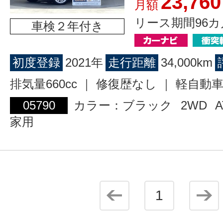
23,760
月額
リース期間96カ
車検２年付き
初度登録
2021年
走行距離
34,000km
排気量660cc ｜ 修復歴なし ｜ 軽自動
05790
カラー：ブラック
2WD
A
家用
1