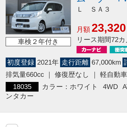
Ｌ ＳＡ３
23,320
月額
リース期間72カ
車検２年付き
初度登録
2021年
走行距離
67,000km
排気量660cc ｜ 修復歴なし ｜ 軽自動
18035
カラー：ホワイト
4WD
A
ンタカー