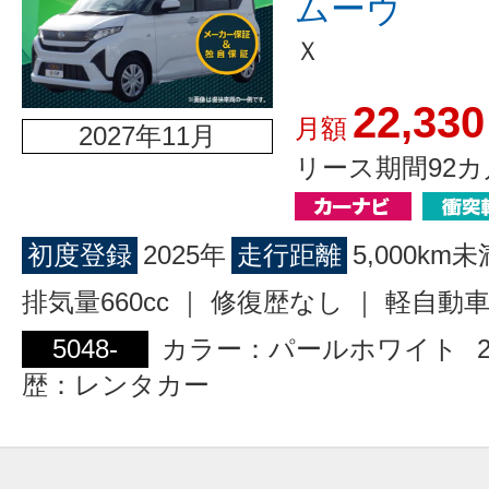
ムーヴ
Ｘ
22,330
月額
2027年11月
リース期間92カ
初度登録
2025年
走行距離
5,000km未
排気量660cc ｜ 修復歴なし ｜ 軽自動
5048-
カラー：パールホワイト
歴：レンタカー