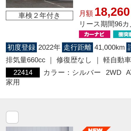
18,260
月額
車検２年付き
リース期間96カ
初度登録
2022年
走行距離
41,000km
排気量660cc ｜ 修復歴なし ｜ 軽自動
22414
カラー：シルバー
2WD
A
家用