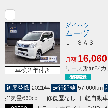
ダイハツ
ムーヴ
Ｌ ＳＡ３
16,060
月額
リース期間84カ
車検２年付き
初度登録
2021年
走行距離
57,000km
排気量660cc ｜ 修復歴なし ｜ 軽自動