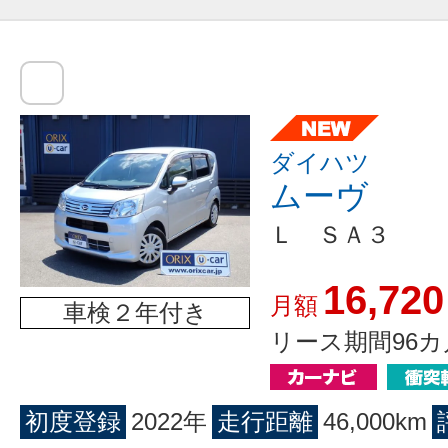
ダイハツ
ムーヴ
Ｌ ＳＡ３
16,720
月額
車検２年付き
リース期間96カ
初度登録
2022年
走行距離
46,000km