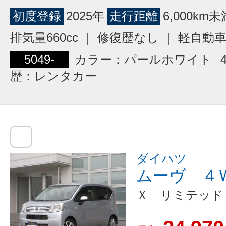
初度登録
2025年
走行距離
6,000km未
排気量660cc ｜ 修復歴なし ｜ 軽自動
5049-
カラー：パールホワイト
歴：レンタカー
ダイハツ
ムーヴ ４
Ｘ リミテッド