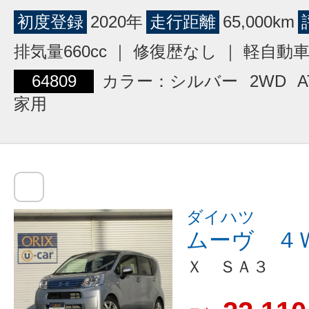
初度登録
2020年
走行距離
65,000km
排気量660cc ｜ 修復歴なし ｜ 軽自動
64809
カラー：シルバー
2WD
A
家用
ダイハツ
ムーヴ ４
Ｘ ＳＡ３