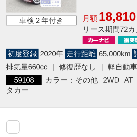
18,810
月額
車検２年付き
リース期間72カ
初度登録
2020年
走行距離
65,000km
排気量660cc ｜ 修復歴なし ｜ 軽自動
59108
カラー：その他
2WD
AT
タカー