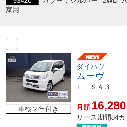
93420
カラー：シルバー
2WD
A
家用
ダイハツ
ムーヴ
Ｌ ＳＡ３
16,280
月額
車検２年付き
リース期間84カ