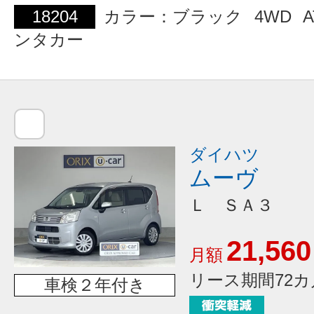
18204
カラー：ブラック
4WD
A
ンタカー
ダイハツ
ムーヴ
Ｌ ＳＡ３
21,560
月額
リース期間72カ
車検２年付き