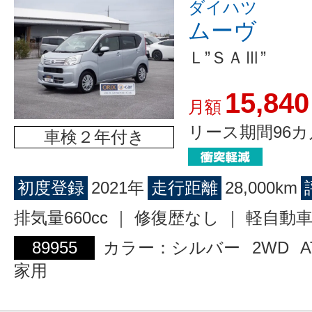
ダイハツ
ムーヴ
Ｌ”ＳＡⅢ”
15,840
月額
リース期間96カ
車検２年付き
初度登録
2021年
走行距離
28,000km
排気量660cc ｜ 修復歴なし ｜ 軽自動
89955
カラー：シルバー
2WD
A
家用