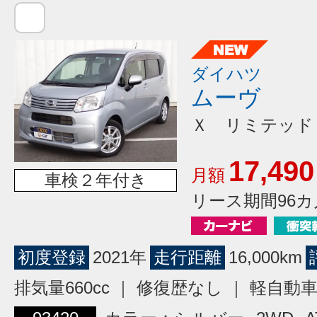
ダイハツ
ムーヴ
Ｘ リミテッド
17,490
月額
車検２年付き
リース期間96カ
初度登録
2021年
走行距離
16,000km
排気量660cc ｜ 修復歴なし ｜ 軽自動