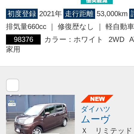
初度登録
2021年
走行距離
53,000km
排気量660cc ｜ 修復歴なし ｜ 軽自動
98376
カラー：ホワイト
2WD
A
家用
ダイハツ
ムーヴ
Ｘ リミテッド