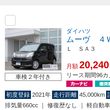
ダイハツ
ムーヴ ４
Ｌ ＳＡ３
20,240
月額
リース期間96カ
車検２年付き
初度登録
2021年
走行距離
45,000km
排気量660cc ｜ 修復歴なし ｜ 軽自動