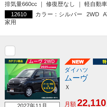
排気量660cc ｜ 修復歴なし ｜ 軽自動
12610
カラー：シルバー
2WD
A
家用
ダイハツ
ムーヴ
Ｘ
22,110
月額
2027年11月