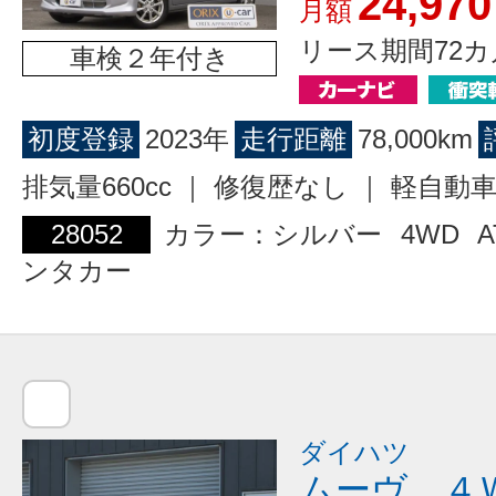
24,970
月額
リース期間72カ
車検２年付き
初度登録
2023年
走行距離
78,000km
排気量660cc ｜ 修復歴なし ｜ 軽自動
28052
カラー：シルバー
4WD
A
ンタカー
ダイハツ
ムーヴ ４