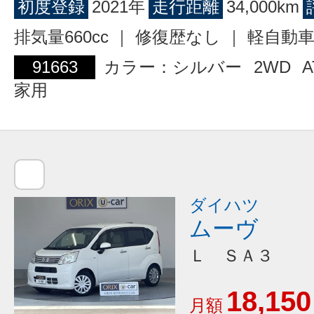
初度登録
2021年
走行距離
34,000km
排気量660cc ｜ 修復歴なし ｜ 軽自動
91663
カラー：シルバー
2WD
A
家用
ダイハツ
ムーヴ
Ｌ ＳＡ３
18,150
月額