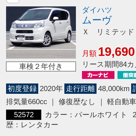
ダイハツ
ムーヴ
Ｘ リミテッド
19,690
月額
リース期間84カ
車検２年付き
初度登録
2020年
走行距離
48,000km
排気量660cc ｜ 修復歴なし ｜ 軽自動
52572
カラー：パールホワイト
歴：レンタカー