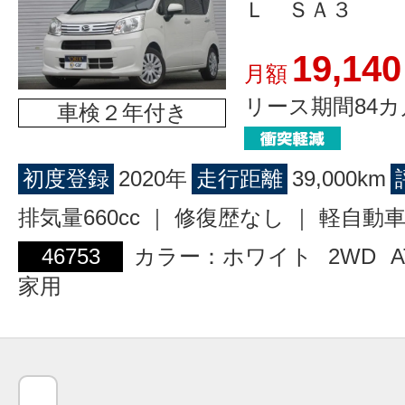
Ｌ ＳＡ３
19,140
月額
リース期間84カ
車検２年付き
初度登録
2020年
走行距離
39,000km
排気量660cc ｜ 修復歴なし ｜ 軽自動
46753
カラー：ホワイト
2WD
A
家用