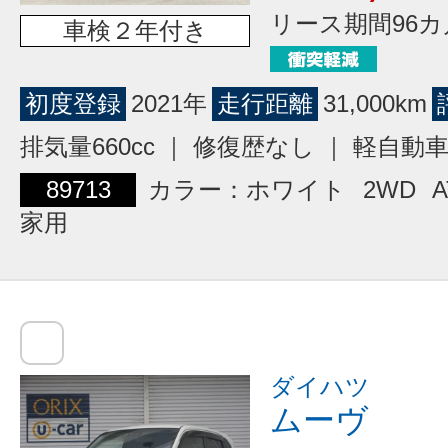
リース期間96カ
車検２年付き
初度登録
2021年
走行距離
31,000km
排気量660cc ｜ 修復歴なし ｜ 軽自動
89713
カラー：ホワイト
2WD
A
家用
ダイハツ
ムーヴ