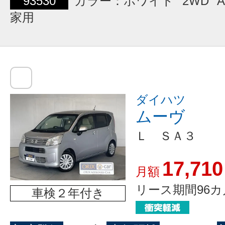
93530
カラー：ホワイト
2WD
A
家用
ダイハツ
ムーヴ
Ｌ ＳＡ３
17,710
月額
リース期間96カ
車検２年付き