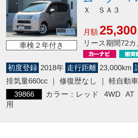
Ｘ ＳＡ３
25,300
月額
リース期間72カ
車検２年付き
初度登録
2018年
走行距離
23,000km
排気量660cc ｜ 修復歴なし ｜ 軽自動
39866
カラー：レッド
4WD
AT
用