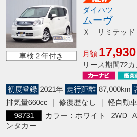
ダイハツ
ムーヴ
Ｘ リミテッド
17,930
月額
車検２年付き
リース期間72カ
初度登録
2021年
走行距離
87,000km
排気量660cc ｜ 修復歴なし ｜ 軽自動
98731
カラー：ホワイト
2WD
A
ンタカー