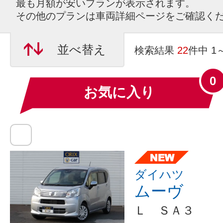
最も月額が安いプランが表示されます。
その他のプランは車両詳細ページをご確認く
並べ替え
検索結果
22
件中 1
0
お気に入り
ダイハツ
ムーヴ
Ｌ ＳＡ３