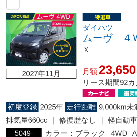
ダイハツ
ムーヴ ４
Ｘ
23,650
月額
2027年11月
リース期間92カ
初度登録
2025年
走行距離
9,000km未
排気量660cc ｜ 修復歴なし ｜ 軽自動
5049-
カラー：ブラック
4WD
A