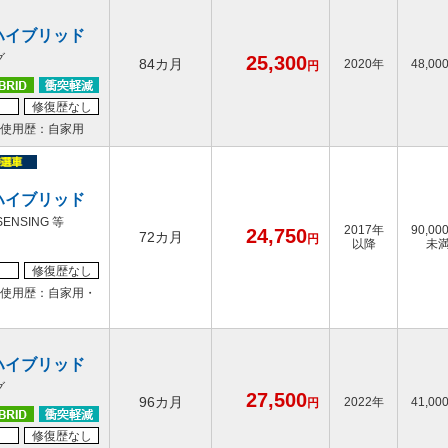
ハイブリッド
グ
25,300
84カ月
2020年
48,00
円
修復歴なし
使用歴：自家用
ハイブリッド
SENSING 等
2017年
90,00
24,750
72カ月
円
以降
未
修復歴なし
使用歴：自家用・
ハイブリッド
グ
27,500
96カ月
2022年
41,00
円
修復歴なし