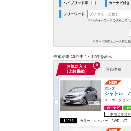
ハイブリッド車
カーナビ付き
フリーワード
※1つのキーワードで検索してく
※リース期間とリース料は検
検索結果
12
件中 1～12件を表示
0
お気に入り
写真/車種
（比較機能）
ホンダ
シャトル 
Ｘ ホンダセン
車検２年付き
14986
カラー：シルバー
2WD
AT