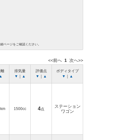
詳細ページをご確認ください。
<<前へ
1
次へ>>
距離
排気量
評価点
ボディタイプ
▲
▼
｜
▲
▼
｜
▲
▼
｜
▲
ステーション
4
0km
1500cc
点
ワゴン