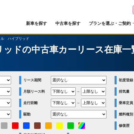
新車を探す
中古車を探す
プランを選ぶ・ご契約
トル ハイブリッド
リッドの中古車カーリース在庫一
）
リース期間
初度登録
月額リース料
～
排気量
走行距離
～
乗車定員
駆動
燃料種別
修復歴