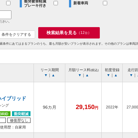
衝突被害軽減
新着車両
ブレーキ付き
ださい。
検索結果を見る
（
12
）
台
条件をクリアする
索条件にあてはまるプランのうち、最も月額が安いプランが表示されます。その他のプランは車両
リース期間
月額リース料
初度登録
走行
(税込)
▼
｜
▲
▼
｜
▲
▼
｜
▲
▼
｜
ハイブリッド
シング
29,150
96カ月
2022年
27,00
円
修復歴なし
使用歴：自家用