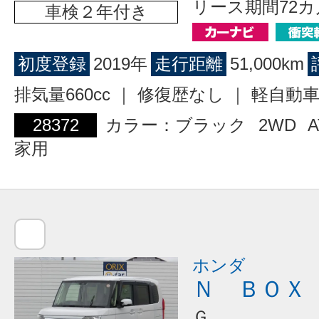
リース期間72カ
車検２年付き
初度登録
2019年
走行距離
51,000km
排気量660cc ｜ 修復歴なし ｜ 軽自動
28372
カラー：ブラック
2WD
A
家用
ホンダ
Ｎ ＢＯＸ
Ｇ