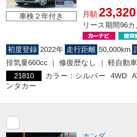
23,320
月額
車検２年付き
リース期間96カ
初度登録
2022年
走行距離
50,000km
排気量660cc ｜ 修復歴なし ｜ 軽自動
21810
カラー：シルバー
4WD
A
ンタカー
ホンダ