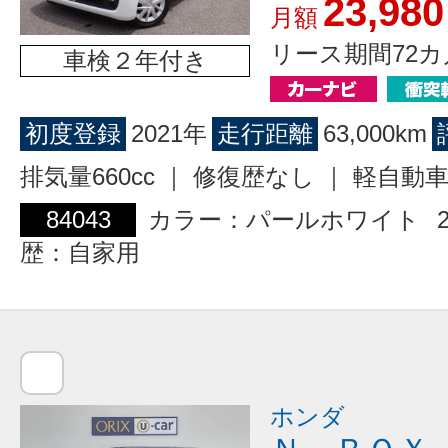
23,980
月額
リース期間72カ
車検２年付き
初度登録
2021年
走行距離
63,000km
排気量660cc ｜ 修復歴なし ｜ 軽自動
84043
カラー：パールホワイト
歴：自家用
ホンダ