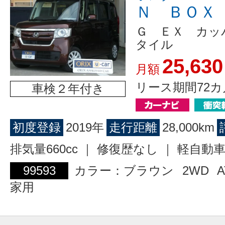
Ｎ ＢＯＸ
Ｇ ＥＸ カッ
タイル
25,630
月額
リース期間72カ
車検２年付き
初度登録
2019年
走行距離
28,000km
排気量660cc ｜ 修復歴なし ｜ 軽自動
99593
カラー：ブラウン
2WD
A
家用