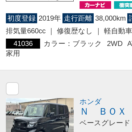
初度登録
2019年
走行距離
38,000km
排気量660cc ｜ 修復歴なし ｜ 軽自動
41036
カラー：ブラック
2WD
A
家用
ホンダ
Ｎ ＢＯＸ
ベースグレード