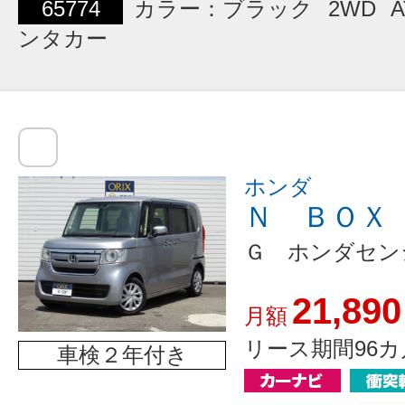
65774
カラー：ブラック
2WD
A
ンタカー
ホンダ
Ｎ ＢＯＸ
Ｇ ホンダセン
21,890
月額
リース期間96カ
車検２年付き