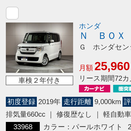
ホンダ
Ｎ ＢＯＸ
Ｇ ホンダセン
25,960
月額
リース期間72カ
車検２年付き
初度登録
2019年
走行距離
9,000km
評
排気量660cc ｜ 修復歴なし ｜ 軽自動
33968
カラー：パールホワイト