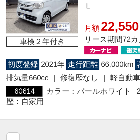
Ｌ
22,550
月額
リース期間72カ
車検２年付き
初度登録
2021年
走行距離
66,000km
排気量660cc ｜ 修復歴なし ｜ 軽自動
60614
カラー：パールホワイト
歴：自家用