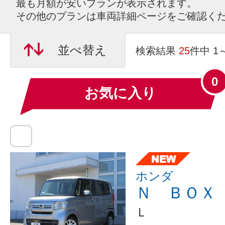
最も月額が安いプランが表示されます。
その他のプランは車両詳細ページをご確認く
並べ替え
検索結果
25
件中 1
0
お気に入り
ホンダ
Ｎ ＢＯＸ
Ｌ