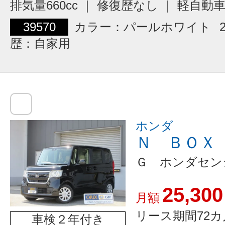
排気量660cc ｜ 修復歴なし ｜ 軽自動
39570
カラー：パールホワイト
歴：自家用
ホンダ
Ｎ ＢＯＸ
Ｇ ホンダセン
25,300
月額
リース期間72カ
車検２年付き