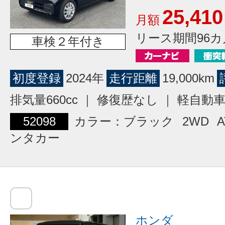
25,410
月額
リース期間96カ
車検２年付き
初度登録
2024年
走行距離
19,000km
排気量660cc ｜ 修復歴なし ｜ 軽自動
52098
カラー：ブラック
2WD
A
ンタカー
ホンダ