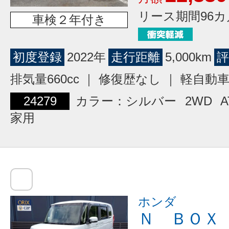
リース期間96カ
車検２年付き
初度登録
2022年
走行距離
5,000km
評
排気量660cc ｜ 修復歴なし ｜ 軽自動
24279
カラー：シルバー
2WD
A
家用
ホンダ
Ｎ ＢＯＸ