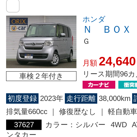
ホンダ
Ｎ ＢＯＸ
Ｇ
24,640
月額
リース期間96カ
車検２年付き
初度登録
2023年
走行距離
38,000km
排気量660cc ｜ 修復歴なし ｜ 軽自動
37627
カラー：シルバー
4WD
A
ンタカー