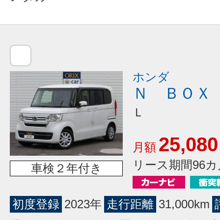
ホンダ
Ｎ ＢＯＸ
Ｌ
25,080
月額
リース期間96カ
車検２年付き
初度登録
2023年
走行距離
31,000km