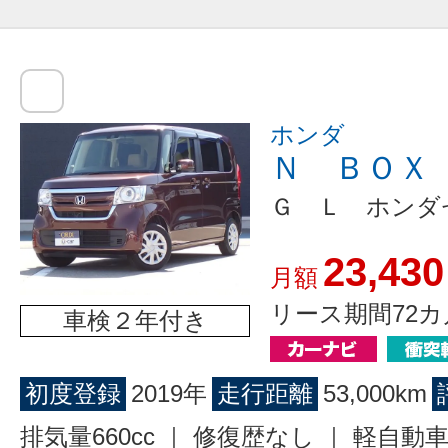
ホンダ
Ｎ ＢＯＸ
Ｇ Ｌ ホンダ
23,430
月額
リース期間72カ
車検２年付き
初度登録
2019年
走行距離
53,000km
排気量660cc ｜ 修復歴なし ｜ 軽自動