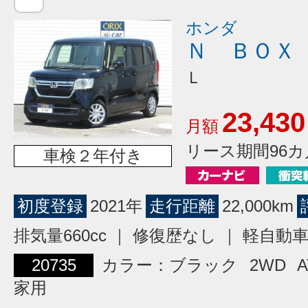
ホンダ
Ｎ ＢＯＸ
Ｌ
23,430
月額
リース期間96カ
車検２年付き
初度登録
2021年
走行距離
22,000km
排気量660cc ｜ 修復歴なし ｜ 軽自動
20735
カラー：ブラック
2WD
A
家用