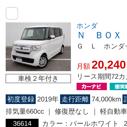
ホンダ
Ｎ ＢＯＸ
Ｇ Ｌ ホンダ
20,240
月額
リース期間72カ
車検２年付き
初度登録
2019年
走行距離
74,000km
排気量660cc ｜ 修復歴なし ｜ 軽自動
36614
カラー：パールホワイト