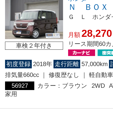
Ｎ ＢＯＸ
Ｇ Ｌ ホンダ
28,270
月額
リース期間60カ
車検２年付き
初度登録
2018年
走行距離
57,000km
排気量660cc ｜ 修復歴なし ｜ 軽自動
56927
カラー：ブラウン
2WD
A
家用