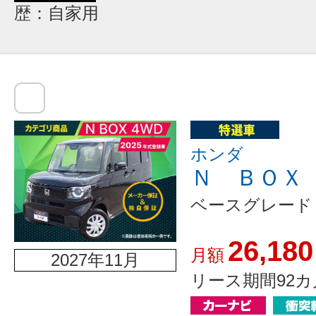
歴：自家用
ホンダ
Ｎ ＢＯＸ
ベースグレード
26,180
月額
2027年11月
リース期間92カ