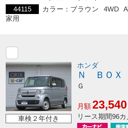
44115
カラー：ブラウン
4WD
A
家用
ホンダ
Ｎ ＢＯＸ
Ｇ
23,540
月額
リース期間96カ
車検２年付き