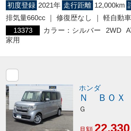
初度登録
2021年
走行距離
12,000km
排気量660cc ｜ 修復歴なし ｜ 軽自動
13373
カラー：シルバー
2WD
A
家用
ホンダ
Ｎ ＢＯＸ
Ｇ
22,330
月額