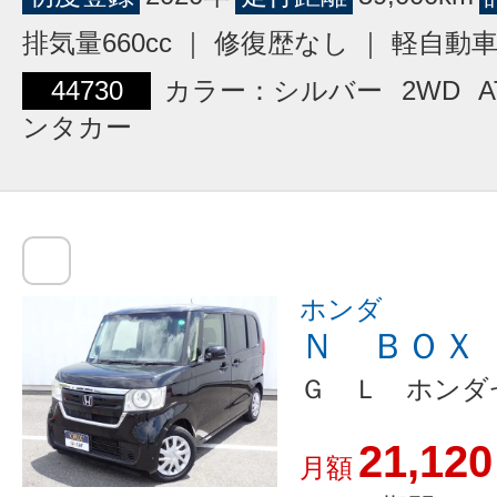
排気量660cc ｜ 修復歴なし ｜ 軽自動
44730
カラー：シルバー
2WD
A
ンタカー
ホンダ
Ｎ ＢＯＸ
Ｇ Ｌ ホンダ
21,120
月額