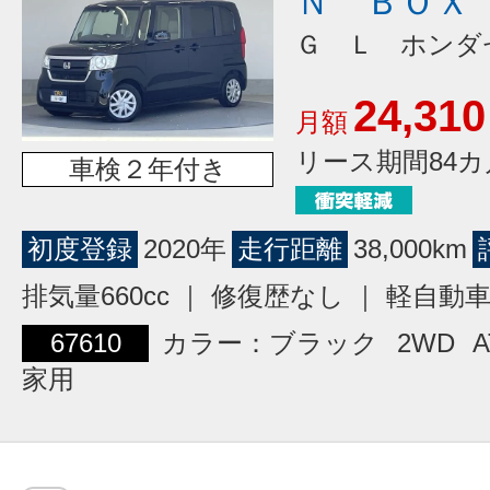
Ｎ ＢＯＸ
Ｇ Ｌ ホンダ
24,310
月額
リース期間84カ
車検２年付き
初度登録
2020年
走行距離
38,000km
排気量660cc ｜ 修復歴なし ｜ 軽自動
67610
カラー：ブラック
2WD
A
家用