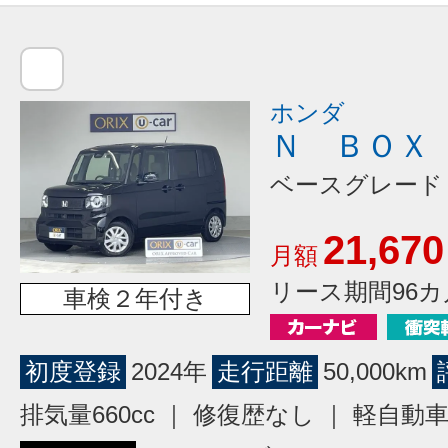
ホンダ
Ｎ ＢＯＸ
ベースグレード
21,670
月額
リース期間96カ
車検２年付き
初度登録
2024年
走行距離
50,000km
排気量660cc ｜ 修復歴なし ｜ 軽自動