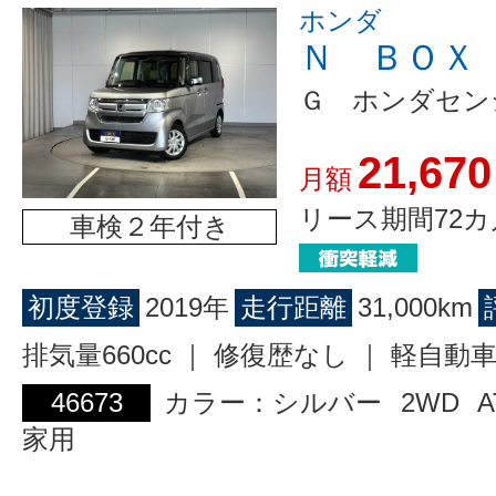
ホンダ
Ｎ ＢＯＸ
Ｇ ホンダセン
21,670
月額
リース期間72カ
車検２年付き
初度登録
2019年
走行距離
31,000km
排気量660cc ｜ 修復歴なし ｜ 軽自動
46673
カラー：シルバー
2WD
A
家用