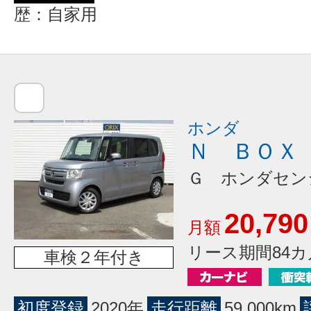
歴：自家用
ホンダ
Ｎ ＢＯＸ
Ｇ ホンダセン
20,790
月額
リース期間84カ
車検２年付き
初度登録
2020年
走行距離
59,000km