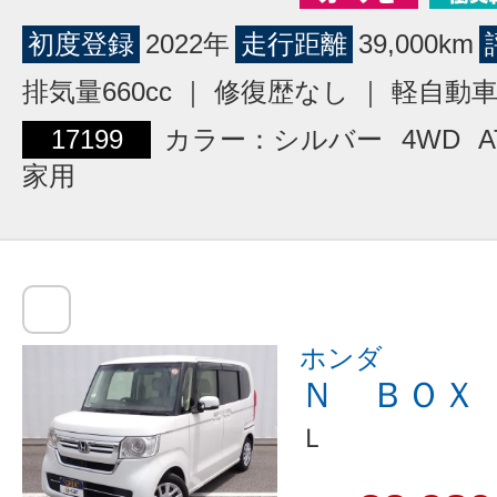
初度登録
2022年
走行距離
39,000km
排気量660cc ｜ 修復歴なし ｜ 軽自動
17199
カラー：シルバー
4WD
A
家用
ホンダ
Ｎ ＢＯＸ
Ｌ