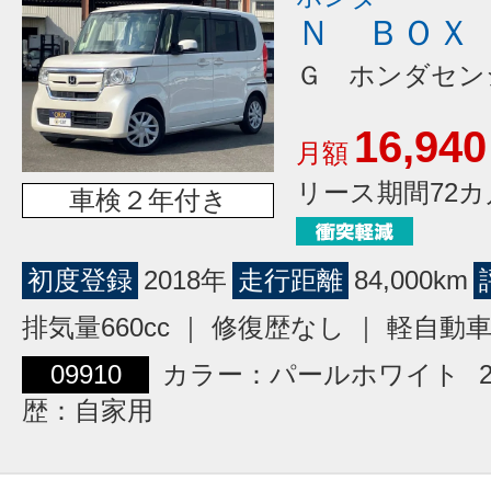
Ｎ ＢＯＸ
Ｇ ホンダセン
16,940
月額
リース期間72カ
車検２年付き
初度登録
2018年
走行距離
84,000km
排気量660cc ｜ 修復歴なし ｜ 軽自動
09910
カラー：パールホワイト
歴：自家用