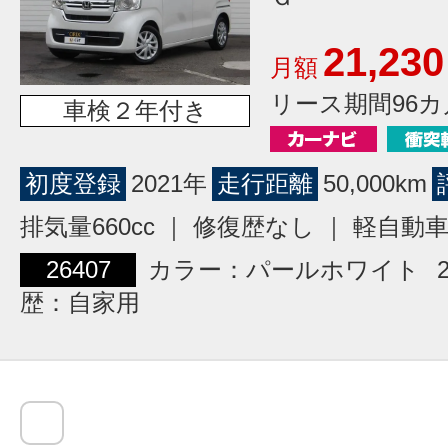
21,230
月額
リース期間96カ
車検２年付き
初度登録
2021年
走行距離
50,000km
排気量660cc ｜ 修復歴なし ｜ 軽自動
26407
カラー：パールホワイト
歴：自家用